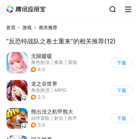
首页
游戏
相关推荐
“反恐特战队之卷土重来”的相关推荐(12)
无限暖暖
角色扮演
|
换装
|
冒险
下载
|
开放世界
4.0
龙之谷世界
角色扮演
|
ARPG
下载
|
奇幻
|
开放世界
2.3
熊出没之机甲熊大
动作冒险
|
射击
|
机甲
下载
|
熊出没
3.6