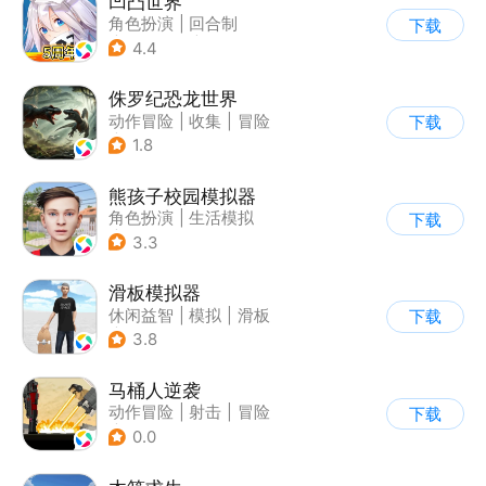
凹凸世界
角色扮演
|
回合制
下载
|
动漫改编
|
凹凸世界
4.4
侏罗纪恐龙世界
动作冒险
|
收集
|
冒险
下载
|
写实
1.8
熊孩子校园模拟器
角色扮演
|
生活模拟
下载
|
写实
3.3
滑板模拟器
休闲益智
|
模拟
|
滑板
下载
|
卡通
3.8
马桶人逆袭
动作冒险
|
射击
|
冒险
下载
|
像素风
0.0