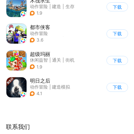
木筏求生
动作冒险
|
建造
|
生存
下载
|
写实
1.9
都市侠客
动作冒险
下载
|
第一人称射击
|
冒险
3.6
|
开放世界
超级玛丽
休闲益智
|
通关
|
街机
下载
|
儿童游戏
1.9
明日之后
动作冒险
|
建造模拟
下载
|
丧尸
|
明日之后
4.1
联系我们