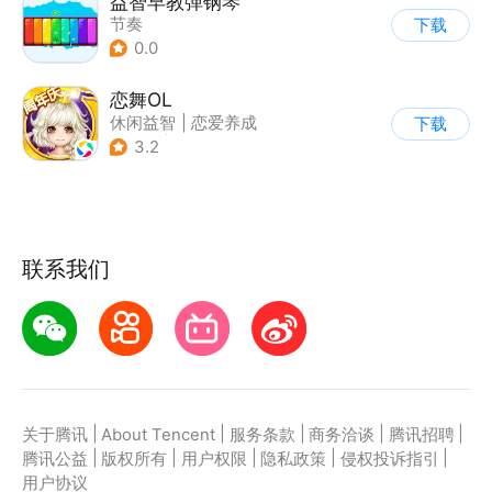
益智早教弹钢琴
节奏
下载
0.0
恋舞OL
休闲益智
|
恋爱养成
下载
|
仙侠
|
女性向
3.2
联系我们
|
|
|
|
|
关于腾讯
About Tencent
服务条款
商务洽谈
腾讯招聘
|
|
|
|
|
腾讯公益
版权所有
用户权限
隐私政策
侵权投诉指引
用户协议