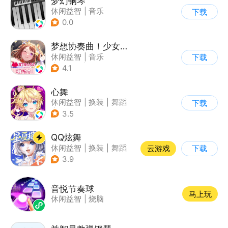
梦幻钢琴
休闲益智
|
音乐
下载
0.0
梦想协奏曲！少女乐团派对！
休闲益智
|
音乐
下载
|
美少女
|
二次元
4.1
心舞
休闲益智
|
换装
|
舞蹈
下载
|
结婚
3.5
QQ炫舞
休闲益智
|
换装
|
舞蹈
云游戏
下载
|
美少女
3.9
音悦节奏球
马上玩
休闲益智
|
烧脑