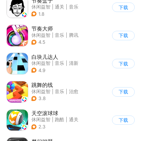
节奏盒子
休闲益智
|
通关
|
音乐
下载
1.8
节奏大师
休闲益智
|
音乐
|
腾讯
下载
4.5
白块儿达人
休闲益智
|
音乐
|
清新
下载
|
多比特
4.9
跳舞的线
休闲益智
|
音乐
|
治愈
下载
3.8
天空滚球球
休闲益智
|
跑酷
|
通关
下载
2.3