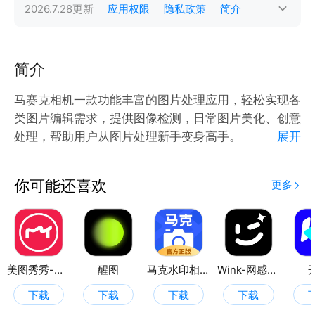
2026.7.28
更新
应用权限
隐私政策
简介
简介
马赛克相机一款功能丰富的图片处理应用，轻松实现各
类图片编辑需求，提供图像检测，日常图片美化、创意
处理，帮助用户从图片处理新手变身高手。
展开
图片修复与优化：高清修复功能，能提升图片清晰度；
照片漫化可将照片转化为漫画风格。
你可能还喜欢
更多
内容处理：文字擦除、水印去除功能，可移除图片中不
需要的文字和水印；智能抠图能精准抠取图像主体。
图片分割与拼接：宫格切图可将图片分割成多个部分；
一键拼图方便将多张图片拼接在一起。
技巧分享：提供图片颜色整理（对象光、饱和度色相、
美图秀秀-视频/图片/Live人像精修工具
醒图
马克水印相机
Wink-网感出片神器
纹理等）等实用编辑技巧内容，帮助用户提升图片处理
下载
下载
下载
下载
能力。