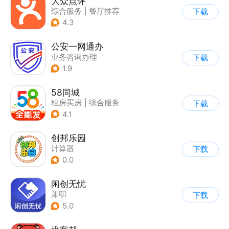
大众点评
综合服务
|
餐厅推荐
下载
4.3
公安一网通办
业务咨询办理
下载
|
综合服务
|
政企业务
1.9
58同城
租房买房
|
综合服务
下载
4.1
创邦乐园
计算器
下载
0.0
闲创无忧
兼职
下载
5.0