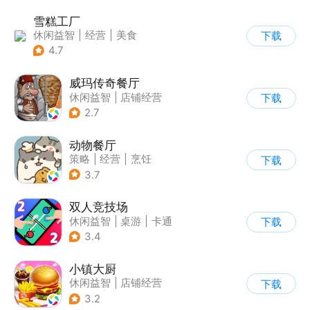
雪糕工厂
休闲益智
|
经营
|
美食
下载
|
宝宝巴士
4.7
威玛传奇餐厅
休闲益智
|
店铺经营
下载
|
美食
|
卡通
2.7
动物餐厅
策略
|
经营
|
烹饪
下载
|
宠物
3.7
双人竞技场
休闲益智
|
桌游
|
卡通
下载
3.4
小镇大厨
休闲益智
|
店铺经营
下载
|
美食
|
卡通
3.2