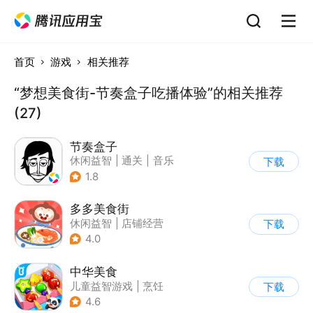
首页
游戏
相关推荐
“梦想美食街-节奏盒子吃播体验”的相关推荐
(27)
节奏盒子
休闲益智
|
通关
|
音乐
下载
1.8
多多美食街
休闲益智
|
店铺经营
下载
|
美食
|
儿童游戏
4.0
中华美食
儿童益智游戏
|
烹饪
下载
4.6