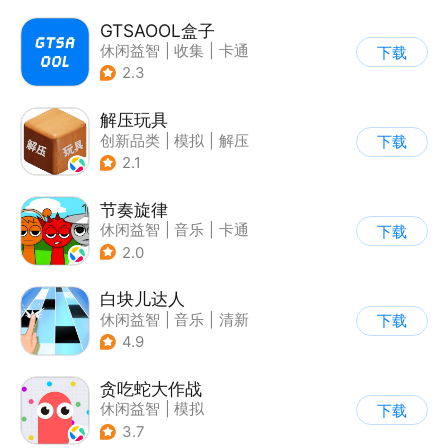
GTSAOOL盒子
休闲益智
|
收集
|
卡通
下载
2.3
解压玩具
创新品类
|
模拟
|
解压
下载
|
清新
2.1
节奏旋律
休闲益智
|
音乐
|
卡通
下载
2.0
白块儿达人
休闲益智
|
音乐
|
清新
下载
|
多比特
4.9
贪吃蛇大作战
休闲益智
|
模拟
下载
|
贪吃蛇
|
卡通
3.7