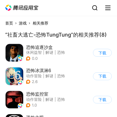
首页
游戏
相关推荐
“社畜大逃亡-恐怖TungTung”的相关推荐(8)
恐怖追逐沙盒
休闲益智
|
解谜
|
恐怖
下载
|
暗黑
0.0
恐怖冰淇淋6
动作冒险
|
解谜
|
恐怖
下载
|
暗黑
2.6
恐怖监控室
动作冒险
|
解谜
|
恐怖
下载
|
剧情
1.0