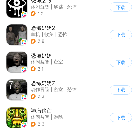
恐怖之眼
休闲益智
|
解谜
|
恐怖
下载
|
单机
1.2
恐怖奶奶2
单机
|
收集
|
恐怖
下载
|
恐怖奶奶
2.9
恐怖奶奶
休闲益智
|
密室
下载
|
恐怖奶奶
|
单机
2.1
恐怖奶奶7
动作冒险
|
密室
|
恐怖
下载
|
恐怖奶奶
2.3
神庙逃亡
休闲益智
|
跑酷
下载
|
欧美风
|
创梦天地
2.3