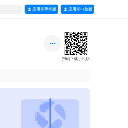
应用宝
手机版
应用宝
电脑版
扫码下载手机版