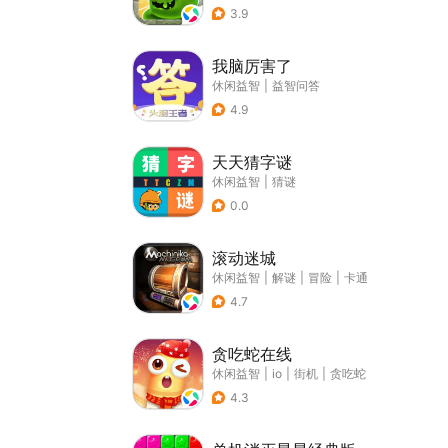
3.9
我脑厉害了
休闲益智
|
益智问答
4.9
天天猜字谜
休闲益智
|
猜谜
0.0
滚动迷城
休闲益智
|
解谜
|
冒险
|
卡通
4.7
贪吃蛇在线
休闲益智
|
io
|
街机
|
贪吃蛇
4.3