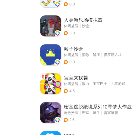
0.0
人类游乐场模拟器
休闲益智
|
沙盒
3.0
粒子沙盒
休闲益智
|
消除
|
解压
|
俄罗斯方块
0.0
宝宝来找茬
休闲益智
|
眼力
|
宝宝巴士
|
儿童游戏
4.5
密室逃脱绝境系列10寻梦大作战
角色扮演
|
密室
|
逃生
|
密室逃脱
2.6