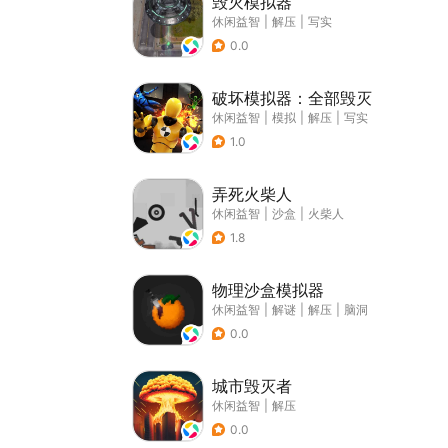
毁灭模拟器
休闲益智
|
解压
|
写实
0.0
破坏模拟器：全部毁灭
休闲益智
|
模拟
|
解压
|
写实
1.0
弄死火柴人
休闲益智
|
沙盒
|
火柴人
1.8
物理沙盒模拟器
休闲益智
|
解谜
|
解压
|
脑洞
0.0
城市毁灭者
休闲益智
|
解压
0.0