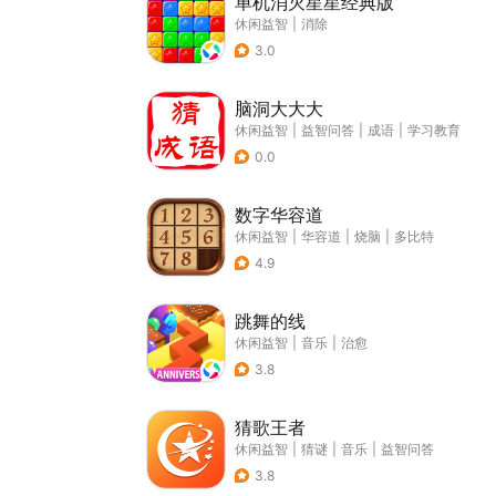
单机消灭星星经典版
休闲益智
|
消除
3.0
脑洞大大大
休闲益智
|
益智问答
|
成语
|
学习教育
0.0
数字华容道
休闲益智
|
华容道
|
烧脑
|
多比特
4.9
跳舞的线
休闲益智
|
音乐
|
治愈
3.8
猜歌王者
休闲益智
|
猜谜
|
音乐
|
益智问答
3.8