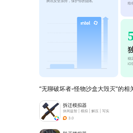
腾讯安全加持，保护你的隐私
给
稳
i
“无聊破坏者-怪物沙盒大毁灭”的相关
拆迁模拟器
休闲益智
|
模拟
|
解压
|
写实
3.0