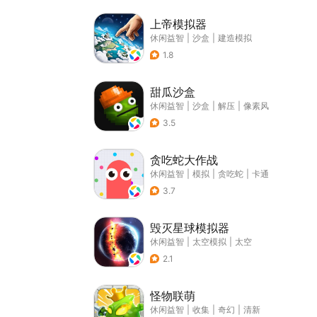
上帝模拟器
休闲益智
|
沙盒
|
建造模拟
1.8
甜瓜沙盒
休闲益智
|
沙盒
|
解压
|
像素风
3.5
贪吃蛇大作战
休闲益智
|
模拟
|
贪吃蛇
|
卡通
3.7
毁灭星球模拟器
休闲益智
|
太空模拟
|
太空
2.1
怪物联萌
休闲益智
|
收集
|
奇幻
|
清新