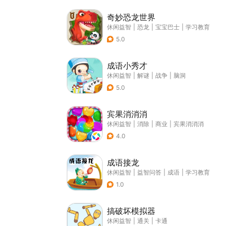
奇妙恐龙世界
休闲益智
|
恐龙
|
宝宝巴士
|
学习教育
5.0
成语小秀才
休闲益智
|
解谜
|
战争
|
脑洞
5.0
宾果消消消
休闲益智
|
消除
|
商业
|
宾果消消消
4.0
成语接龙
休闲益智
|
益智问答
|
成语
|
学习教育
1.0
搞破坏模拟器
休闲益智
|
通关
|
卡通