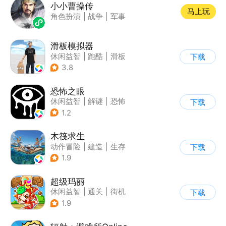
小小曹操传
马上玩
角色扮演
|
战争
|
军事
滑板模拟器
休闲益智
|
跑酷
|
滑板
下载
|
卡通
3.8
恐怖之眼
休闲益智
|
解谜
|
恐怖
下载
|
单机
1.2
木筏求生
动作冒险
|
建造
|
生存
下载
|
写实
1.9
超级玛丽
休闲益智
|
通关
|
街机
下载
|
儿童游戏
1.9