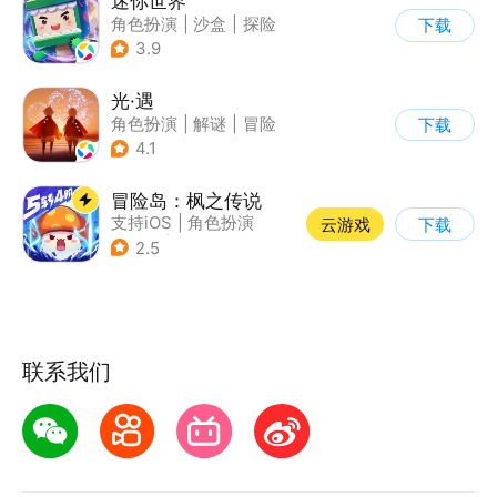
迷你世界
角色扮演
|
沙盒
|
探险
下载
|
我的世界
3.9
光·遇
角色扮演
|
解谜
|
冒险
下载
|
开放世界
4.1
冒险岛：枫之传说
支持iOS
|
角色扮演
云游戏
下载
|
放置
|
冒险
2.5
联系我们