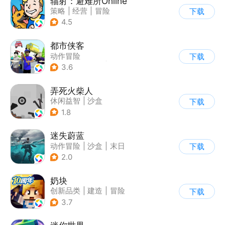
辐射：避难所Online
策略
|
经营
|
冒险
下载
|
辐射
4.5
都市侠客
动作冒险
下载
|
第一人称射击
|
冒险
3.6
|
开放世界
弄死火柴人
休闲益智
|
沙盒
下载
|
火柴人
1.8
迷失蔚蓝
动作冒险
|
沙盒
|
末日
下载
|
开放世界
2.0
奶块
创新品类
|
建造
|
冒险
下载
|
开放世界
3.7