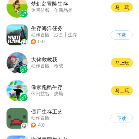
梦幻岛冒险生存
马上玩
休闲益智
|
创新品类
生存海洋任务
动作冒险
|
沙盒
|
生存
下载
|
开放世界
0.0
大佬救救我
马上玩
动作冒险
|
枪战
像素跑酷生存
马上玩
休闲益智
|
烧脑
僵尸生存工艺
动作冒险
下载
4.0