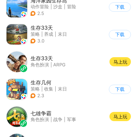
海洋家园生存岛
动作冒险
|
沙盒
|
冒险
下载
|
开放世界
2.5
生存33天
策略
|
养成
|
末日
下载
|
卡通
3.0
生存33天
马上玩
角色扮演
|
ARPG
生存几何
策略
|
收集
|
末日
下载
|
废土
2.3
七雄争霸
马上玩
角色扮演
|
战争
|
军事