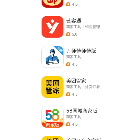
4.0
营客通
商家工具
|
销售管理
5.0
万师傅师傅版
商家工具
4.5
美团管家
商家工具
|
外卖订餐
4.5
58同城商家版
商家工具
4.0