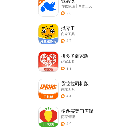
包裹侠
寄收快递
|
商家工具
3.0
找零工
商家工具
4.7
拼多多商家版
商家工具
3.3
货拉拉司机版
商家工具
4.4
多多买菜门店端
商家管理
4.0