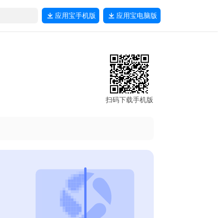
应用宝
手机版
应用宝
电脑版
扫码下载手机版