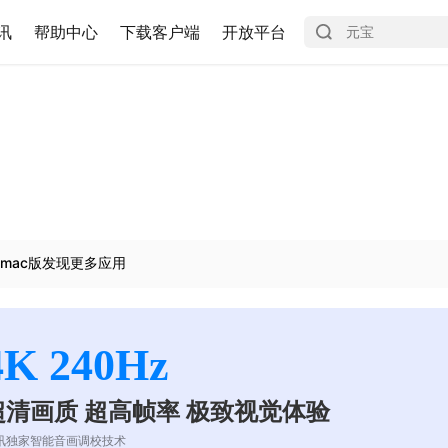
讯
帮助中心
下载客户端
开放平台
mac版发现更多应用
4K 240Hz
超清画质 超高帧率 极致视觉体验
讯独家智能音画调校技术