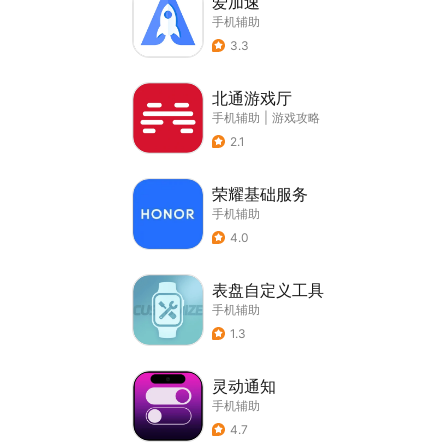
爱加速
手机辅助
3.3
北通游戏厅
手机辅助
|
游戏攻略
2.1
荣耀基础服务
手机辅助
4.0
表盘自定义工具
手机辅助
1.3
灵动通知
手机辅助
4.7