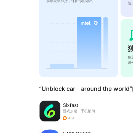
腾讯安全加持，保护你的隐私
给
独
账
“Unblock car - around the wo
Sixfast
游戏加速
|
手机辅助
4.9