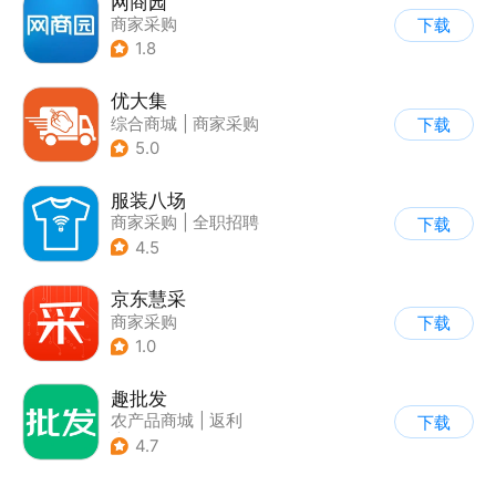
网商园
商家采购
下载
1.8
优大集
综合商城
|
商家采购
下载
5.0
服装八场
商家采购
|
全职招聘
下载
4.5
京东慧采
商家采购
下载
1.0
趣批发
农产品商城
|
返利
下载
|
商家采购
4.7