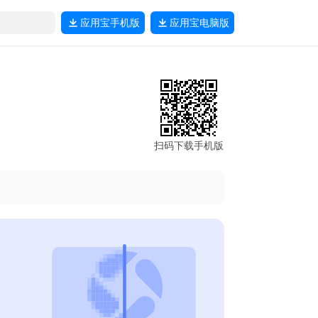
应用宝
手机版
应用宝
电脑版
扫码下载手机版