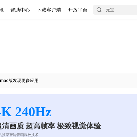
讯
帮助中心
下载客户端
开放平台
mac版发现更多应用
4K 240Hz
超清画质 超高帧率 极致视觉体验
讯独家智能音画调校技术