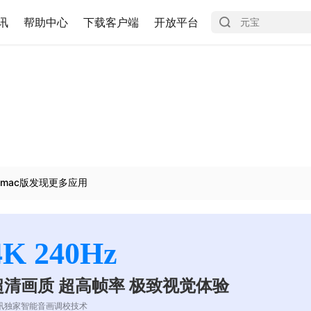
讯
帮助中心
下载客户端
开放平台
mac版发现更多应用
4K 240Hz
超清画质 超高帧率 极致视觉体验
讯独家智能音画调校技术