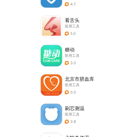
4.7
看舌头
医用工具
5.0
糖动
医用工具
3.0
北京市脐血库
医用工具
0.0
刷芯测温
医用工具
3.8