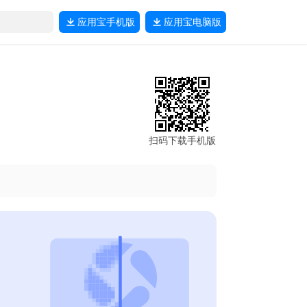
应用宝
手机版
应用宝
电脑版
扫码下载手机版