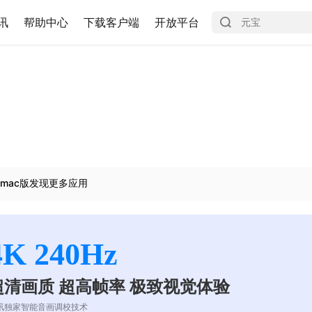
讯
帮助中心
下载客户端
开放平台
mac版发现更多应用
4K 240Hz
超清画质 超高帧率 极致视觉体验
讯独家智能音画调校技术