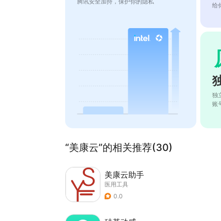
腾讯安全加持，保护你的隐私
给
独
账
“美康云”的相关推荐(30)
美康云助手
医用工具
0.0