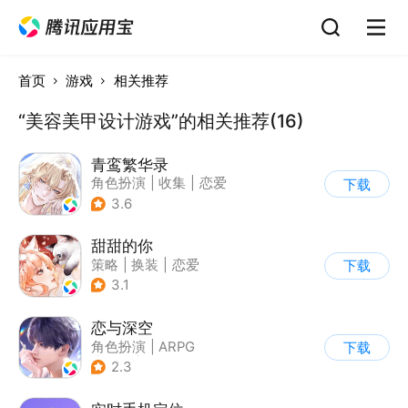
首页
游戏
相关推荐
“美容美甲设计游戏”的相关推荐(16)
青鸾繁华录
角色扮演
|
收集
|
恋爱
下载
|
剧情
3.6
甜甜的你
策略
|
换装
|
恋爱
下载
|
乙女
3.1
恋与深空
角色扮演
|
ARPG
下载
|
恋爱
|
乙女
2.3