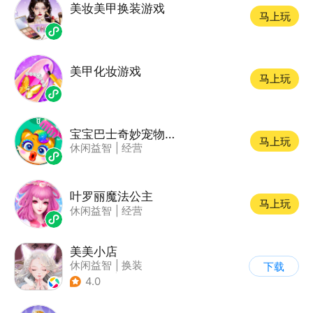
美妆美甲换装游戏
马上玩
美甲化妆游戏
马上玩
宝宝巴士奇妙宠物美妆店
马上玩
休闲益智
|
经营
叶罗丽魔法公主
马上玩
休闲益智
|
经营
美美小店
休闲益智
|
换装
下载
|
女性向
|
卡通
4.0