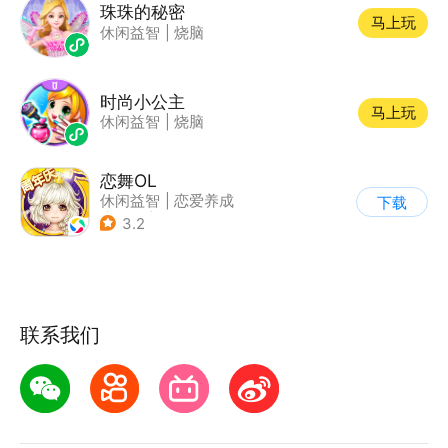
珠珠的秘密
马上玩
休闲益智
|
烧脑
时尚小公主
马上玩
休闲益智
|
烧脑
恋舞OL
休闲益智
|
恋爱养成
下载
|
仙侠
|
女性向
3.2
联系我们