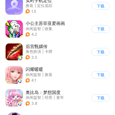
实时手机定位
换装
|
定位追踪
下载
|
儿童益智游戏
1.5
小公主苏菲亚爱画画
休闲益智
|
收集
下载
|
儿童游戏
|
动漫
4.2
后宫甄嬛传
角色扮演
|
卡牌
下载
|
架空历史
|
甄嬛传
3.5
闪耀暖暖
休闲益智
|
换装
下载
|
女性向
|
二次元
4.1
奥比岛：梦想国度
休闲益智
|
经营
|
童年
下载
|
萌系
3.8