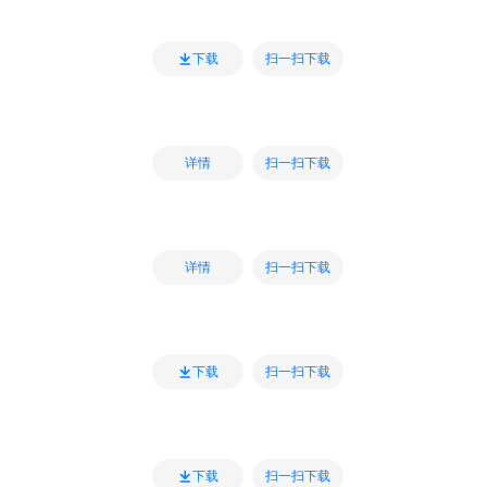
扫一扫下载
下载
扫一扫下载
详情
扫一扫下载
详情
扫一扫下载
下载
扫一扫下载
下载