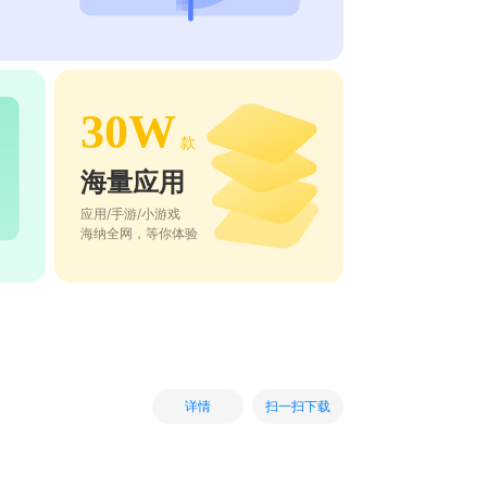
30W
款
海量应用
应用/手游/小游戏
海纳全网，等你体验
扫一扫下载
详情