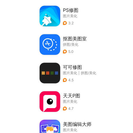
PS修图
图片美化
3.2
抠图美图室
拼图/美化
5.0
可可修图
图片美化
|
拼图/美化
4.5
天天P图
图片美化
4.7
美图编辑大师
图片美化