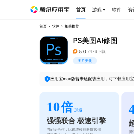
首页
游戏
软件
资
首页
软件
相关推荐
PS美图AI修图
5.0
7476下载
图片美化
应用宝mac版暂未适配该应用，可下载应用宝
10
倍
加速
强强联合 极速引擎
与intel合作，比传统模拟器快10倍
腾