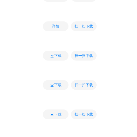
扫一扫下载
详情
扫一扫下载
下载
扫一扫下载
下载
扫一扫下载
下载