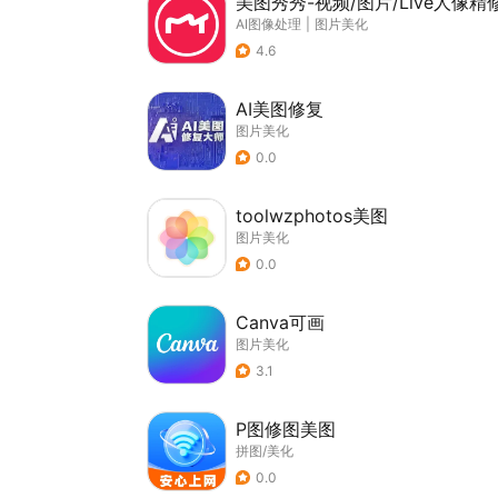
美图秀秀-视频/图片/Live人像精
AI图像处理
|
图片美化
4.6
AI美图修复
图片美化
0.0
toolwzphotos美图
图片美化
0.0
Canva可画
图片美化
3.1
P图修图美图
拼图/美化
0.0