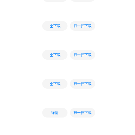
扫一扫下载
下载
扫一扫下载
下载
扫一扫下载
下载
扫一扫下载
详情