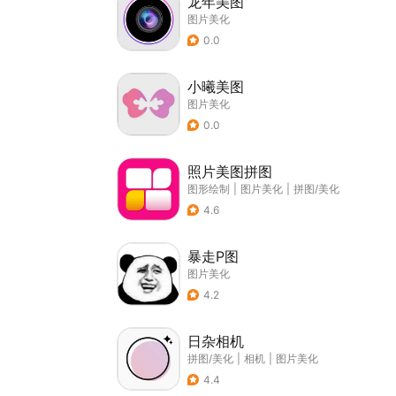
龙年美图
图片美化
0.0
小曦美图
图片美化
0.0
照片美图拼图
图形绘制
|
图片美化
|
拼图/美化
4.6
暴走P图
图片美化
4.2
日杂相机
拼图/美化
|
相机
|
图片美化
4.4