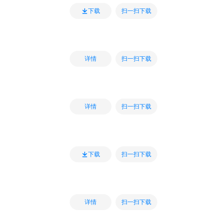
扫一扫下载
下载
扫一扫下载
详情
扫一扫下载
详情
扫一扫下载
下载
扫一扫下载
详情