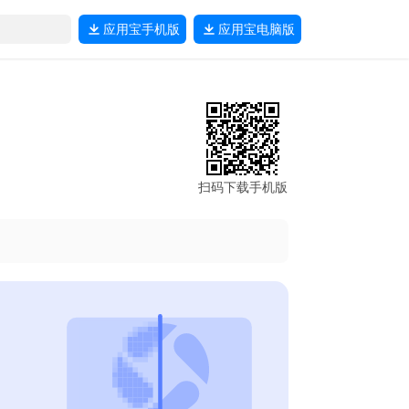
应用宝
手机版
应用宝
电脑版
扫码下载手机版