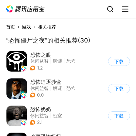
首页
游戏
相关推荐
“恐怖僵尸之夜”的相关推荐(30)
恐怖之眼
休闲益智
|
解谜
|
恐怖
下载
|
单机
1.2
恐怖追逐沙盒
休闲益智
|
解谜
|
恐怖
下载
|
暗黑
0.0
恐怖奶奶
休闲益智
|
密室
下载
|
恐怖奶奶
|
单机
2.1