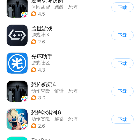
逃离恐怖奶奶
休闲益智
|
跑酷
|
恐怖
下载
|
卡通
4.5
盖世游戏
游戏社区
下载
2.6
光环助手
游戏社区
下载
4.3
恐怖奶奶4
动作冒险
|
解谜
|
恐怖
下载
|
恐怖奶奶
3.0
恐怖冰淇淋6
动作冒险
|
解谜
|
恐怖
下载
|
暗黑
2.6