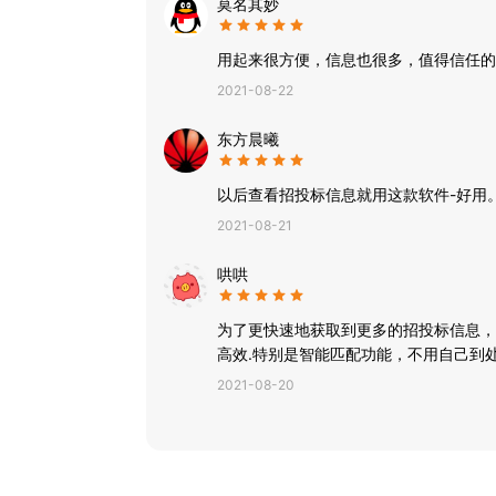
莫名其妙
6、人员资质：工程资质证书人员接手项目实时追
7、中标查询：有效中标信息实时爬取，项目名称
用起来很方便，信息也很多，值得信任的
索匹配。
8、异常提醒：招标项目、企业信息、人员信息，
2021-08-22
9、管家服务：提供一对一的客服经理服务模式。
单位使用过程中遇到的问题和困难。
东方晨曦
10、数据订制：灵活全面的把握业务发展趋势，一
11、标书代写：专业标书代写团队，为会员单位
以后查看招投标信息就用这款软件-好用
意为止。
2021-08-21
【产品介绍】
火标招标网是全国招投标政府企业采购信息查询平
标等招投标数据服务，且通过1亿+的企业数据对竟
哄哄
平台提供信息类型有：招标公告、预审公告、招标
告、出让公示、物资采购、企业信息、人员资质、
为了更快速地获取到更多的招投标信息，
查询数据订制以及标书代写服务等。
高效.特别是智能匹配功能，不用自己到
2021-08-20
【招标项目】
招标采购项目涵盖20大行业，日更100000+
府、大中专院校、中小企业、代理公司在内的1万
型、行业多种维度查询、中国政府采购多中标讯。
化、仪器仪表、水利水电、能源化工、弱电安防、