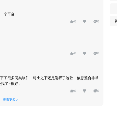
踪，历史接手项目深度挖掘。
、中标单位、中标金额、项目负责人及联系方式对应提取，智能搜
一个平台
任何异常实时监控、系统智能判定，实时推送提醒。
0
0
在服务期间内为会员单位提供全方位立体式的服务，及时解决会员
键提交，满足会员单位的数据需求
提供量身定制不限专业不限地域的标书代写服务，直到会员单位满
。
0
0
台，提供招标、投标、招投标、采购、工地、工程项目、工程招
争对手进行监测。
公示、采购公告、采购预告、中标结果、中标联系方式、出让公
建造师资质、建筑资质、企业资质、采购网、招标代理机构业绩
下了很多同类软件，对比之下还是选择了这款，信息整合非常
处找了~很好，
0
0
条招标采购公告、拟在建采购预告、中标公告；覆盖全国包括各级政
查看更多
＋单位，提供行业更新更全的招标采购信息。提供按省市、信息类
行业包含：建设工程、工程建筑、政府部门、交通运输、环保绿
办公文教、通讯电子、机械设备、农林牧渔、服装布料等基本所