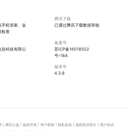
腾讯下载
册号、部分项目经理（负责人）联系方式查询下载，提供按标题
讯手机管家、金
已通过腾讯下载数据审核
息，更早达成合作。
霸检查
备案号
眼查、企查查、启信宝的企业查询功能，增加建造师以及建设企业
信息科技有限公
苏ICP备16018502
信息、建造师信息、资质证书、税务评级、进出口信用、微信公
号-18A
、作品著作权、软件著作权、专利信息等知识产权；开庭公告、
异常信息；对于政府招投标代理公司，还可查询网代理招投项目
版本号
、人员名单，做到招标易、招标通、中标通。涵盖企业类别：电
4.3.8
和零售业、交通运输、仓储和邮政业、农、林、牧、渔业、采矿
服务业、水利、环境和公共设施管理业、居民服务、修理和其他
术服务业、金融业、房地产业、国际组织和社会工作、教育、公
业。
员，包含军队（军工）、一级注册建造师、二级注册建造师查询地
注册类型、注册专业、注册有效期、发证日期，专业包含建筑工
|
|
|
|
|
|
聘
腾讯公益
版权所有
用户权限
隐私政策
侵权投诉指引
用户协议
路工程、民航机场工程、港口与航道工程、矿业工程、水利水电