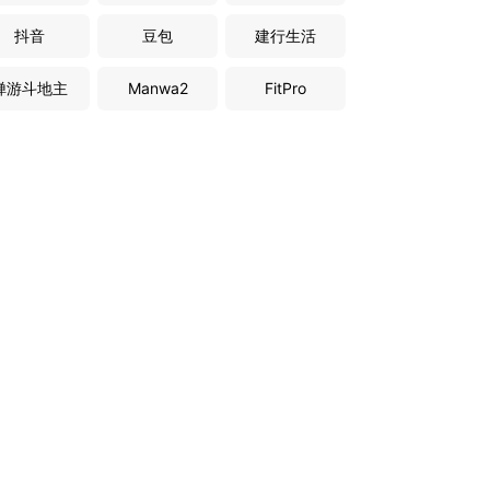
抖音
豆包
建行生活
禅游斗地主
Manwa2
FitPro