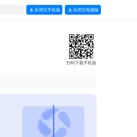
应用宝
手机版
应用宝
电脑版
扫码下载手机版