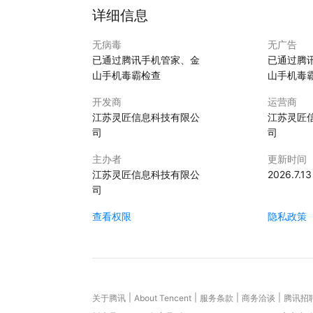
有行业。就像一个中标管家，让企业多多中标
详细信息
【中标库】
无病毒
无广告
可以获悉中标单位名称、中标时间、今日中标、注
已通过腾讯手机管家、金
已通过腾
或者关键字精确、模糊查询，及时获得中标企业信
山手机毒霸检查
山手机毒
【企业查询】
开发商
运营商
1亿企业数据，优先推送最新中标企业信息，有天
江苏灵匠信息科技有限公
江苏灵匠
资质、企业业绩查询。功能如下：查询企业的工商
司
司
众号、融资历史等经营信息；商标信息、网站备案
法律诉讼、法院公告、行政处罚等经营风险、经营
主办者
更新时间
情况，中标业绩、专职人员、职称、异地评审信息
江苏灵匠信息科技有限公
2026.7.13
力、热力、燃气及水生产和供应业、建筑业、批发
司
业、制造业、租赁和商务服务业、科学研究和技术
服务业、住宿和餐饮业、信息传输、软件和信息技
查看权限
隐私政策
共管理、社会保障和社会组织、文化、体育和娱乐
【建造师库】
300万+住建部颁发注册建造师数据，超级施工
区、等级、企业名称、注册号、注册证书编号、
|
|
|
|
关于腾讯
About Tencent
服务条款
商务洽谈
腾讯招
程、房屋建筑工程、装饰装修工程、公路工程、铁