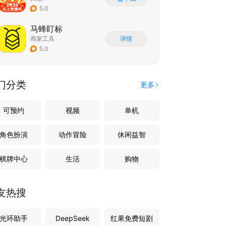
5.0
马蜂盯标
商家工具
详情
5.0
门分类
更多
可预约
视频
单机
角色扮演
动作冒险
休闲益智
棋牌中心
生活
购物
友热搜
光环助手
DeepSeek
红果免费短剧