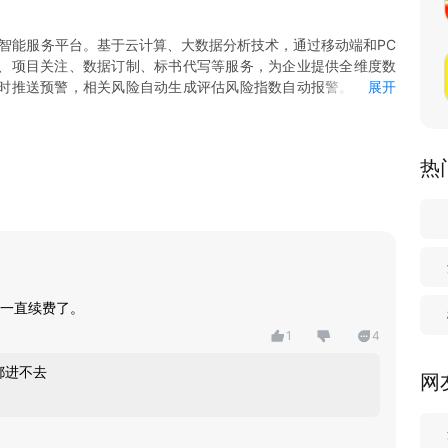
智能服务平台。基于云计算、大数据分析技术，通过移动端和PC
、项目关注、数据订制、标书代写等服务，为企业提供全维度数
时推送预警，相关风险自动生成评估风险指数自动报警。实时为
展开
服务需求等需求信息可在平台发布，对应匹配企业信息，促成合
供应商可提高企业曝光，增加企业合作机会。
热
系统，为招投标行业提供全方位一站式服务。集招标采购信息查
异常提醒、企业风险监控，以及中标项目信息查询、数据订制，
、企业人员信息、商业舆情信息、各类异常风险数据进行关联梳
一直续费了。
1
4
即时推送，定制招标项目批量导出。
，多角度匹配对比，让项目合作更智能。
都进不去
网
步掌握。上下游企业的汇总、筛选等业务发展。
候选-中标公告，招标全流程实时追踪，页面集中展示，招标动态
险等信息实时追踪，充分了解企业任何异动。