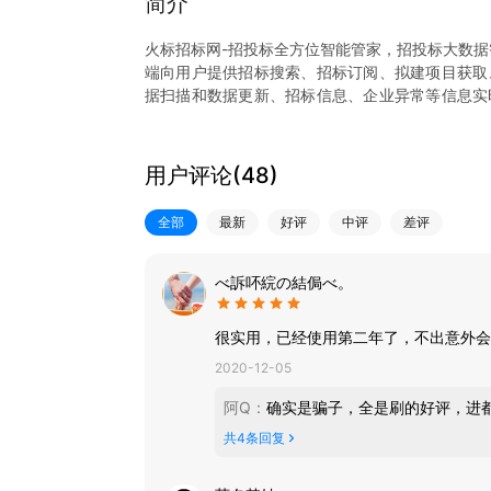
简介
火标招标网-招投标全方位智能管家，招投标大数据
端向用户提供招标搜索、招标订阅、拟建项目获取
据扫描和数据更新、招标信息、企业异常等信息实
中小企业提供招投标信息。另外如有工程需求，
作。供应商们也可以加入火标供应商，成为我们的
用户评论(
48
)
【产品概述】
全部
最新
好评
中评
差评
火标网利用AI人工智能、大数据技术及风控预警
询、企业资质查询、企业关联关系挖掘、企业经营
标书代写等服务。并将繁杂庞大的招标采购信息
べ訴吥綄の結侷べ。
理，让用户对招投标整个流程各模块清晰透明。
很实用，已经使用第二年了，不出意外会
【产品特色】
2020-12-05
1、招标推送：全国招标信息随心订阅，随时随地
2、标讯导出：招标信息即刻导出，高效分享交流
阿Q
：
确实是骗子，全是刷的好评，进
3、人脉拓展：中标单位及项目单位联系方式进一
共
4
条回复
4、项目追踪：招标讯息从拟在建-招标公告-中标
轻松掌控。
5、企业雷达：企业信息、经营异常信息、司法风