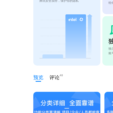
腾讯安全加持，保护你的隐私
给
独
账
48
预览
评论