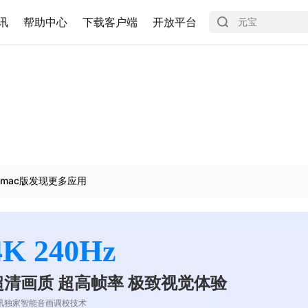
讯
帮助中心
下载客户端
开放平台
mac版发现更多应用
4K 240Hz
超清画质 超高帧率 极致视觉体验
讯独家智能音画调校技术