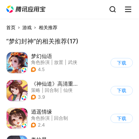
首页
游戏
相关推荐
“梦幻封神”的相关推荐(17)
梦幻仙语
角色扮演
|
放置
|
武侠
下载
|
封神榜
4.5
《神仙道》高清重制版
策略
|
回合制
|
仙侠
下载
|
中国风
3.9
逍遥情缘
角色扮演
|
回合制
下载
|
仙侠
|
中国风
2.4