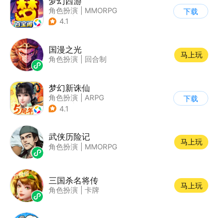
梦幻西游
角色扮演
|
MMORPG
下载
|
西游
|
自由交易
4.1
国漫之光
马上玩
角色扮演
|
回合制
梦幻新诛仙
角色扮演
|
ARPG
下载
|
仙侠
|
诛仙
4.1
武侠历险记
马上玩
角色扮演
|
MMORPG
三国杀名将传
马上玩
角色扮演
|
卡牌