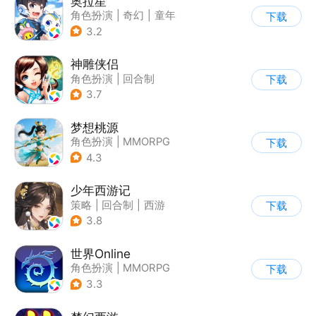
奥拉星
角色扮演
|
奇幻
|
童年
下载
|
卡通
3.2
神雕侠侣
角色扮演
|
回合制
下载
|
武侠
|
金庸
3.7
梦想桃源
角色扮演
|
MMORPG
下载
|
仙侠
|
宠物
4.3
少年西游记
策略
|
回合制
|
西游
下载
|
中国风
3.8
世界Online
角色扮演
|
MMORPG
下载
|
冒险
|
世界OL
3.3