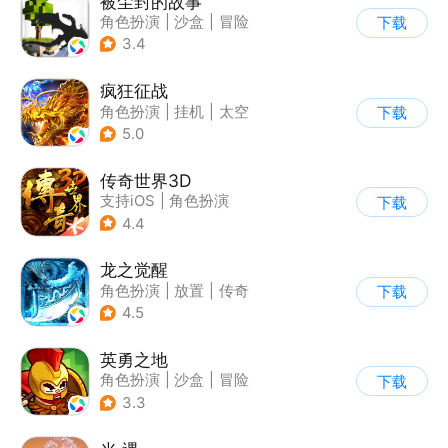
被尘封的故事
角色扮演
|
沙盒
|
冒险
下载
|
开放世界
3.4
疯狂征战
角色扮演
|
挂机
|
太空
下载
|
自由交易
5.0
传奇世界3D
支持iOS
|
角色扮演
下载
|
ARPG
|
传奇
4.4
龙之觉醒
角色扮演
|
放置
|
传奇
下载
|
千人同屏
4.5
英勇之地
角色扮演
|
沙盒
|
冒险
下载
|
steam游戏
3.3