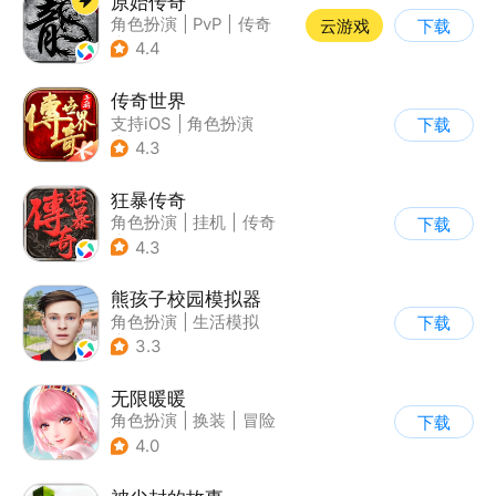
原始传奇
角色扮演
|
PvP
|
传奇
云游戏
下载
|
自由交易
4.4
传奇世界
支持iOS
|
角色扮演
下载
|
ARPG
|
传奇
4.3
狂暴传奇
角色扮演
|
挂机
|
传奇
下载
|
怀旧
4.3
熊孩子校园模拟器
角色扮演
|
生活模拟
下载
|
写实
3.3
无限暖暖
角色扮演
|
换装
|
冒险
下载
|
开放世界
4.0