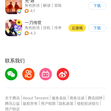
光·遇
角色扮演
|
解谜
|
冒险
下载
|
开放世界
4.1
一刀传世
角色扮演
|
挂机
|
传奇
云游戏
下载
|
一刀传世
4.3
联系我们
|
|
|
|
|
关于腾讯
About Tencent
服务条款
商务洽谈
腾讯招聘
|
|
|
|
|
腾讯公益
版权所有
用户权限
隐私政策
侵权投诉指引
用户协议