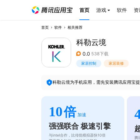
首页
游戏
软件
资
首页
软件
相关推荐
科勒云境
0.0
538下载
家居控制
家居装修
科勒云境
为手机应用，需先安装腾讯应用宝提
10
倍
加速
强强联合 极速引擎
与intel合作，比传统模拟器快10倍
腾