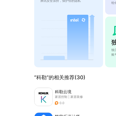
腾讯安全加持，保护你的隐私
给
独
账
“科勒”的相关推荐(30)
科勒云境
家居控制
|
家居装修
0.0