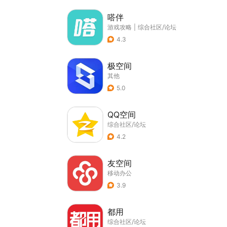
嗒伴
游戏攻略
|
综合社区/论坛
4.3
极空间
其他
5.0
QQ空间
综合社区/论坛
4.2
友空间
移动办公
3.9
都用
综合社区/论坛