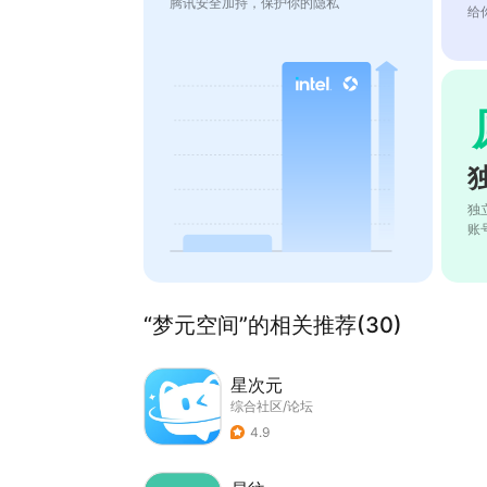
腾讯安全加持，保护你的隐私
给
独
账
“梦元空间”的相关推荐(30)
星次元
综合社区/论坛
4.9