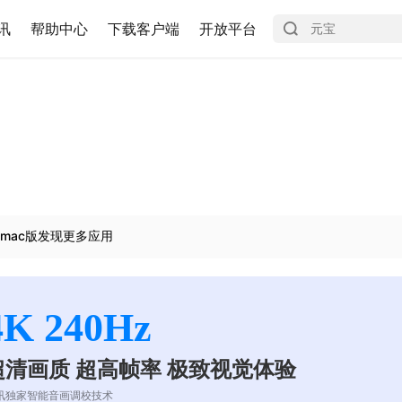
讯
帮助中心
下载客户端
开放平台
mac版发现更多应用
4K 240Hz
超清画质 超高帧率 极致视觉体验
讯独家智能音画调校技术