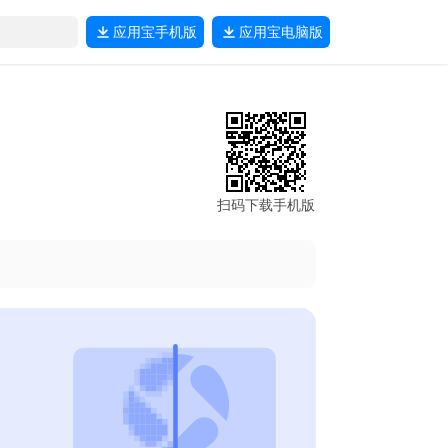
应用宝
手机版
应用宝
电脑版
扫码下载手机版