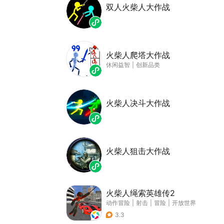
双人火柴人大作战
火柴人爬塔大作战
休闲益智
|
创新品类
火柴人决斗大作战
火柴人狙击大作战
火柴人绳索英雄传2
动作冒险
|
射击
|
冒险
|
开放世界
3.3