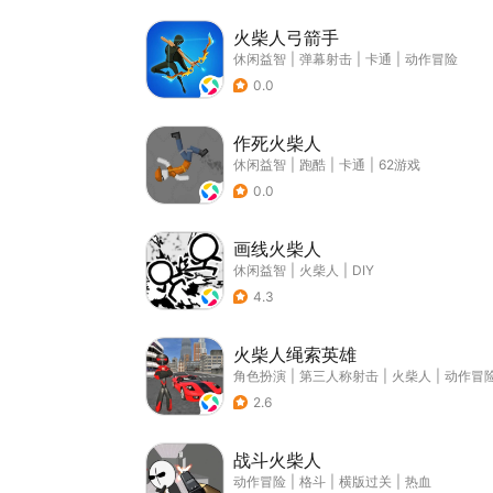
火柴人弓箭手
休闲益智
|
弹幕射击
|
卡通
|
动作冒险
0.0
作死火柴人
休闲益智
|
跑酷
|
卡通
|
62游戏
0.0
画线火柴人
休闲益智
|
火柴人
|
DIY
4.3
火柴人绳索英雄
角色扮演
|
第三人称射击
|
火柴人
|
动作冒
2.6
战斗火柴人
动作冒险
|
格斗
|
横版过关
|
热血