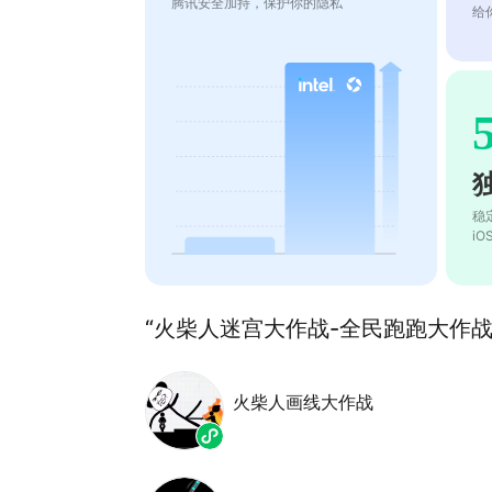
腾讯安全加持，保护你的隐私
给
稳
i
“火柴人迷宫大作战-全民跑跑大作战”
火柴人画线大作战