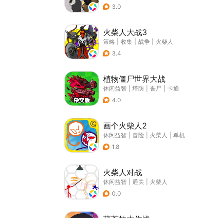
3.0
火柴人大战3
策略
|
收集
|
战争
|
火柴人
3.4
植物僵尸世界大战
休闲益智
|
塔防
|
丧尸
|
卡通
4.0
画个火柴人2
休闲益智
|
冒险
|
火柴人
|
单机
1.8
火柴人对战
休闲益智
|
通关
|
火柴人
0.0