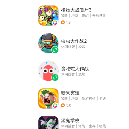
植物大战僵尸3
策略
|
塔防
|
奇幻
|
开放世界
1.8
虫虫大作战2
休闲益智
|
经营
贪吃蛇大作战
休闲益智
|
烧脑
糖果灾难
策略
|
塔防
|
端游移植
|
卡通
5.0
猛鬼学校
休闲益智
|
塔防
|
生存
|
暗黑