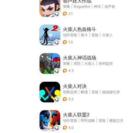
葫芦娃大作战
策略
|
Roguelike
|
神话
|
葫芦娃
2.1
火柴人热血格斗
动作冒险
|
格斗
|
冒险
|
火柴人
1.0
火柴人神话战场
策略
|
塔防
|
火柴人
|
休闲益智
4.3
火柴人对决
创新品类
|
解谜
|
冒险
|
挑战破纪录
3.2
火柴人联盟2
动作冒险
|
即时战略
|
冒险
|
横版过关
4.0