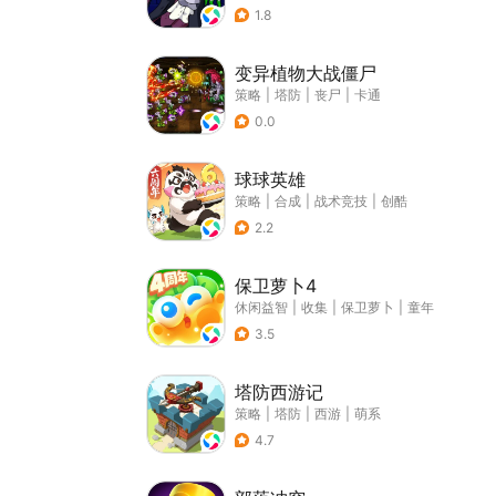
1.8
变异植物大战僵尸
策略
|
塔防
|
丧尸
|
卡通
0.0
球球英雄
策略
|
合成
|
战术竞技
|
创酷
2.2
保卫萝卜4
休闲益智
|
收集
|
保卫萝卜
|
童年
3.5
塔防西游记
策略
|
塔防
|
西游
|
萌系
4.7