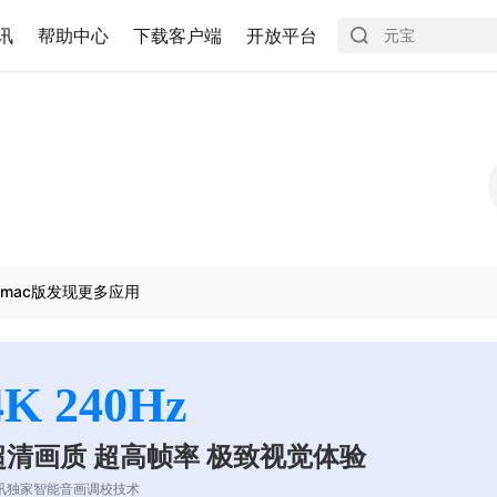
讯
帮助中心
下载客户端
开放平台
mac版发现更多应用
4K 240Hz
超清画质 超高帧率 极致视觉体验
讯独家智能音画调校技术