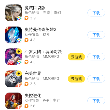
魔域口袋版
角色扮演
|
养成
|
奇幻
下载
|
魔域
3.9
奥特曼传奇英雄2
动作冒险
|
格斗
下载
|
奥特曼
|
卡通
4.3
斗罗大陆：魂师对决
角色扮演
|
MMORPG
云游戏
下载
|
奇幻
|
斗罗大陆
4.3
完美世界
角色扮演
|
MMORPG
云游戏
下载
|
奇幻
|
完美世界
3.6
失控进化
动作冒险
|
PvP
|
生存
下载
|
开放世界
2.6