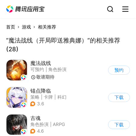
首页
游戏
相关推荐
“魔法战线（开局即送雅典娜）”的相关推荐
(28)
魔法战线
可预约
|
角色扮演
预约
|
ARPG
|
奇幻
敬请期待
锚点降临
策略
|
卡牌
|
科幻
下载
|
美少女
3.6
古魂
角色扮演
|
ARPG
下载
|
奇幻
|
暗黑
4.6