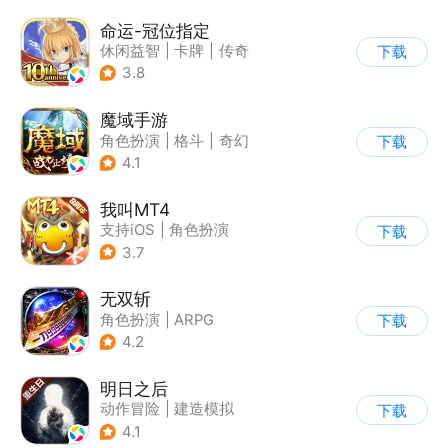
命运-冠位指定
休闲益智
|
卡牌
|
传奇
下载
|
美少女
3.8
魔域手游
角色扮演
|
格斗
|
奇幻
下载
|
魔域
4.1
我叫MT4
支持iOS
|
角色扮演
下载
|
ARPG
|
奇幻
3.7
无双斩
角色扮演
|
ARPG
下载
|
传奇
|
千人同屏
4.2
明日之后
动作冒险
|
建造模拟
下载
|
丧尸
|
明日之后
4.1