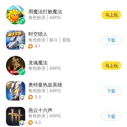
用魔法打败魔法
马上玩
角色扮演
|
ARPG
时空猎人
角色扮演
|
格斗
|
冒险
下载
|
时空猎人
4.1
龙魂魔法
马上玩
角色扮演
|
ARPG
奥特曼热血英雄
角色扮演
|
ARPG
下载
|
动漫改编
|
奥特曼
3.5
燕云十六声
角色扮演
|
ARPG
下载
|
武侠
|
开放世界
4.0