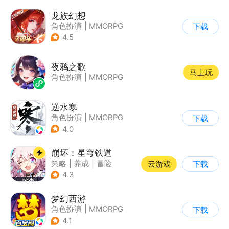
龙族幻想
角色扮演
|
MMORPG
下载
|
奇幻
|
龙族
4.5
夜鸦之歌
马上玩
角色扮演
|
MMORPG
逆水寒
角色扮演
|
MMORPG
下载
|
武侠
|
开放世界
4.0
崩坏：星穹铁道
策略
|
养成
|
冒险
云游戏
下载
|
崩坏
4.3
梦幻西游
角色扮演
|
MMORPG
下载
|
西游
|
自由交易
4.1