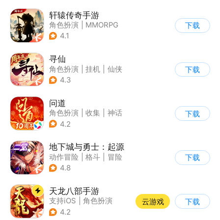
轩辕传奇手游
角色扮演
|
MMORPG
下载
|
神话
|
山海经
4.1
寻仙
角色扮演
|
挂机
|
仙侠
下载
|
寻仙
4.3
问道
角色扮演
|
收集
|
神话
下载
|
宠物
4.2
地下城与勇士：起源
动作冒险
|
格斗
|
冒险
下载
|
地下城与勇士
4.8
天龙八部手游
支持iOS
|
角色扮演
云游戏
下载
|
MMORPG
|
武侠
4.2