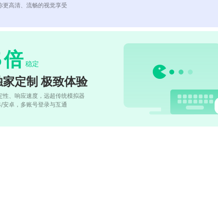
你更高清、流畅的视觉享受
5
倍
稳定
独家定制 极致体验
定性、响应速度，远超传统模拟器
OS/安卓，多账号登录与互通