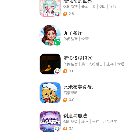
碧优蒂的世界
休闲益智
|
开放世界
|
Q版
|
捏脸
2.8
丸子餐厅
休闲益智
|
经营
流浪汉模拟器
休闲益智
|
第一人称射击
|
生存
|
卡通
0.0
比米布美食餐厅
启蒙早教
0.0
创造与魔法
创新品类
|
经营
|
生存
|
开放世界
3.1