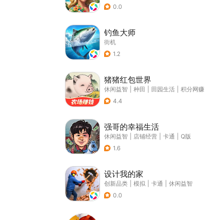
0.0
钓鱼大师
街机
1.2
猪猪红包世界
休闲益智
|
种田
|
田园生活
|
积分网赚
4.4
强哥的幸福生活
休闲益智
|
店铺经营
|
卡通
|
Q版
1.6
设计我的家
创新品类
|
模拟
|
卡通
|
休闲益智
0.0