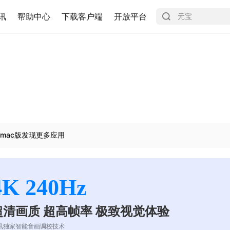
讯
帮助中心
下载客户端
开放平台
mac版发现更多应用
4K 240Hz
超清画质 超高帧率 极致视觉体验
讯独家智能音画调校技术