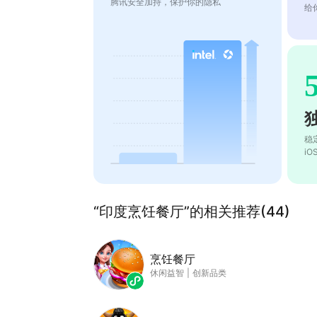
腾讯安全加持，保护你的隐私
给
稳
i
“印度烹饪餐厅”的相关推荐(44)
烹饪餐厅
休闲益智
|
创新品类