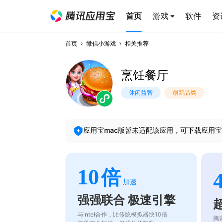
首页
游戏
软件
资
首页
微信小游戏
相关推荐
烹饪餐厅
休闲益智
创新品类
应用宝mac版暂未适配该应用，可下载应用宝
10
倍
加速
强强联合 极速引擎
与intel合作，比传统模拟器快10倍
腾