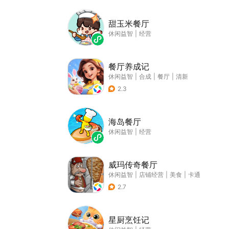
甜玉米餐厅
休闲益智
|
经营
餐厅养成记
休闲益智
|
合成
|
餐厅
|
清新
2.3
海岛餐厅
休闲益智
|
经营
威玛传奇餐厅
休闲益智
|
店铺经营
|
美食
|
卡通
2.7
星厨烹饪记