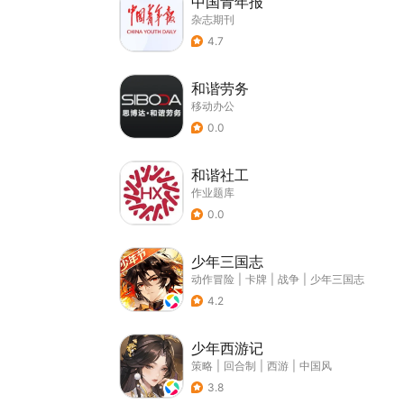
中国青年报
杂志期刊
4.7
和谐劳务
移动办公
0.0
和谐社工
作业题库
0.0
少年三国志
动作冒险
|
卡牌
|
战争
|
少年三国志
4.2
少年西游记
策略
|
回合制
|
西游
|
中国风
3.8