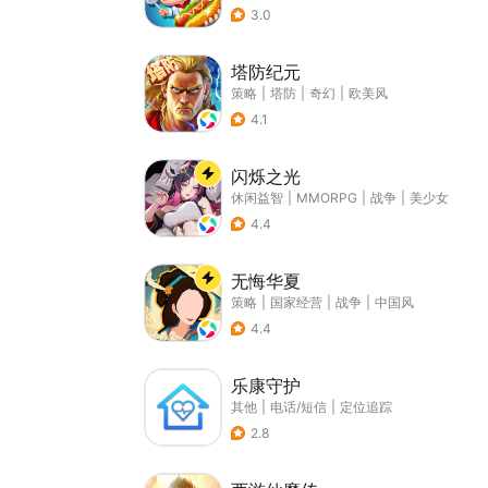
3.0
塔防纪元
策略
|
塔防
|
奇幻
|
欧美风
4.1
闪烁之光
休闲益智
|
MMORPG
|
战争
|
美少女
4.4
无悔华夏
策略
|
国家经营
|
战争
|
中国风
4.4
乐康守护
其他
|
电话/短信
|
定位追踪
2.8