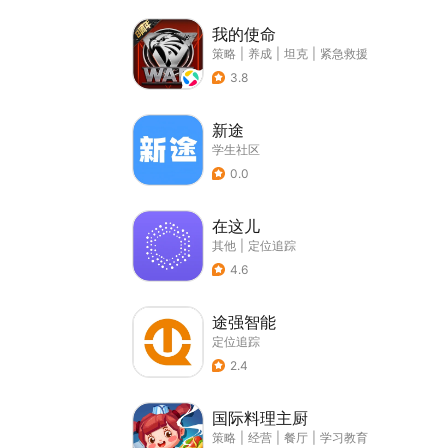
我的使命
策略
|
养成
|
坦克
|
紧急救援
3.8
新途
学生社区
0.0
在这儿
其他
|
定位追踪
4.6
途强智能
定位追踪
2.4
国际料理主厨
策略
|
经营
|
餐厅
|
学习教育