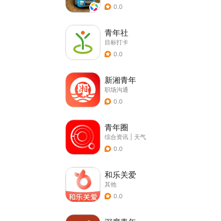
0.0
青年社
目标打卡
0.0
新湘青年
职场沟通
0.0
青年圈
综合资讯
|
天气
0.0
和乐关爱
其他
0.0