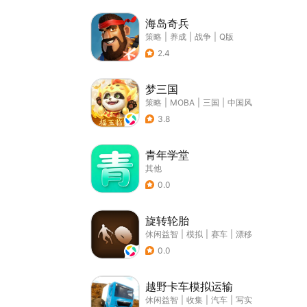
海岛奇兵
策略
|
养成
|
战争
|
Q版
2.4
梦三国
策略
|
MOBA
|
三国
|
中国风
3.8
青年学堂
其他
0.0
旋转轮胎
休闲益智
|
模拟
|
赛车
|
漂移
0.0
越野卡车模拟运输
休闲益智
|
收集
|
汽车
|
写实