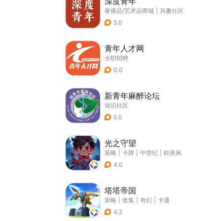
深度青年
奢侈品/艺术品商城
|
兴趣社区
5.0
青年人才网
全职招聘
0.0
新青年麻醉论坛
知识社区
5.0
光之守望
策略
|
卡牌
|
中世纪
|
欧美风
4.0
塔塔帝国
策略
|
收集
|
奇幻
|
卡通
4.2