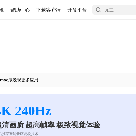
讯
帮助中心
下载客户端
开放平台
mac版发现更多应用
4K 240Hz
超清画质 超高帧率 极致视觉体验
讯独家智能音画调校技术