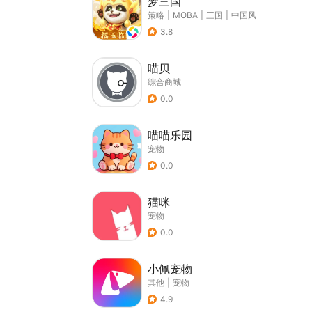
梦三国
策略
|
MOBA
|
三国
|
中国风
3.8
喵贝
综合商城
0.0
喵喵乐园
宠物
0.0
猫咪
宠物
0.0
小佩宠物
其他
|
宠物
4.9