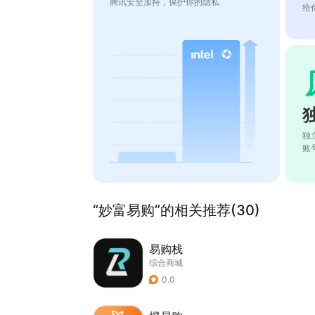
腾讯安全加持，保护你的隐私
给
独
账
“妙富易购”的相关推荐(30)
易购栈
综合商城
0.0