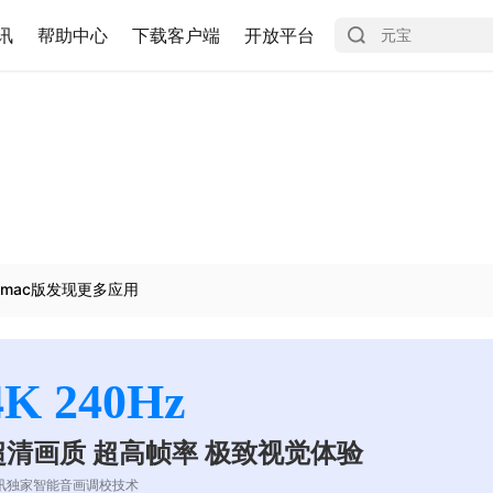
讯
帮助中心
下载客户端
开放平台
mac版发现更多应用
4K 240Hz
超清画质 超高帧率 极致视觉体验
讯独家智能音画调校技术