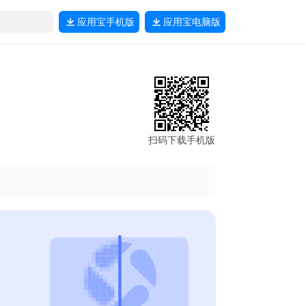
应用宝
手机版
应用宝
电脑版
扫码下载手机版