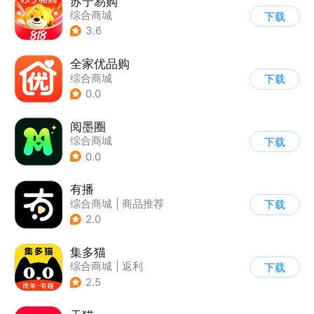
苏宁易购
综合商城
下载
3.6
全家优品购
综合商城
下载
0.0
阅墨圈
综合商城
下载
0.0
有播
综合商城
|
商品推荐
下载
2.0
集多猫
综合商城
|
返利
下载
|
商品推荐
2.5