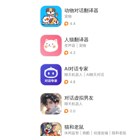
动物对话翻译器
宠物
4.4
人猫翻译器
变声器
|
宠物
4.3
AI对话专家
聊天机器人
|
AI聊天对话
4.8
对话虚拟男友
聊天机器人
0.0
猫和老鼠
休闲益智
|
跑酷
|
动漫改编
|
猫和老鼠