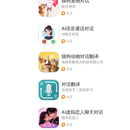
猫狗宠物对话
娱乐测试
0.0
AI语音通话对话
AI聊天对话
0.0
猫狗动物对话翻译
海南有数有为科技有限公司
0.0
对话翻译
语音助手
|
英语学习
4.2
AI虚拟恋人聊天对话
聊天机器人
0.0