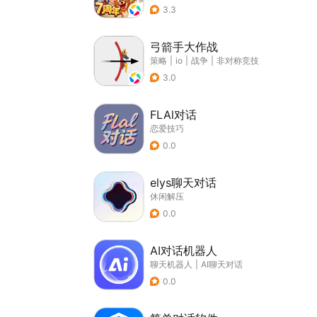
3.3
弓箭手大作战
策略
|
io
|
战争
|
非对称竞技
3.0
FLAl对话
恋爱技巧
0.0
elys聊天对话
休闲解压
0.0
AI对话机器人
聊天机器人
|
AI聊天对话
0.0