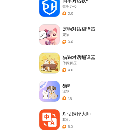
简单对话软件
效率办公
0.0
宠物对话翻译器
宠物
0.0
猫狗对话翻译器
休闲解压
4.6
猫叫
宠物
1.8
对话翻译大师
其他
5.0