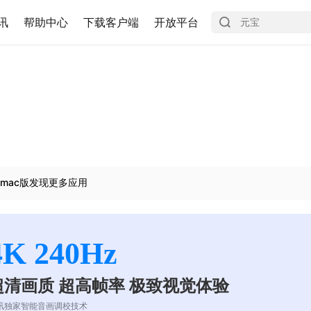
讯
帮助中心
下载客户端
开放平台
mac版发现更多应用
4K 240Hz
超清画质 超高帧率 极致视觉体验
讯独家智能音画调校技术