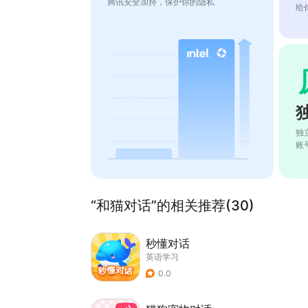
腾讯安全加持，保护你的隐私
给
独
账
“和猫对话”的相关推荐(30)
秒懂对话
英语学习
0.0