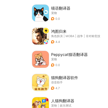
喵语翻译器
宠物
0.0
鸿图归来
角色扮演
|
MOBA
|
战争
|
非对称竞技
4.4
Peppycat猫语翻译器
宠物
0.0
猫狗翻译器软件
语音助手
4.7
人猫狗翻译器
宠物
|
娱乐测试