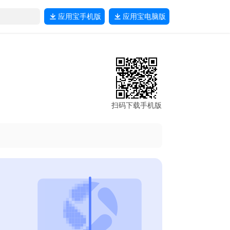
应用宝
手机版
应用宝
电脑版
扫码下载手机版