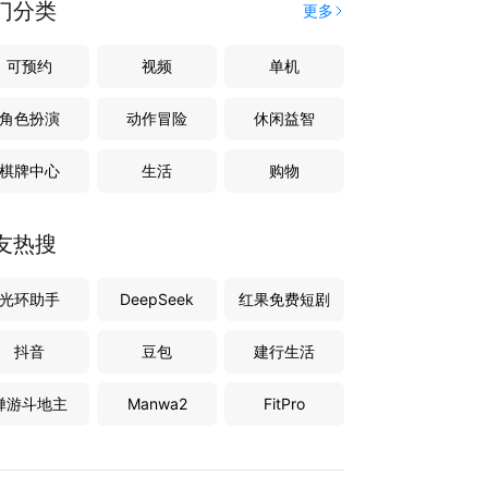
门分类
更多
可预约
视频
单机
角色扮演
动作冒险
休闲益智
棋牌中心
生活
购物
友热搜
光环助手
DeepSeek
红果免费短剧
抖音
豆包
建行生活
禅游斗地主
Manwa2
FitPro