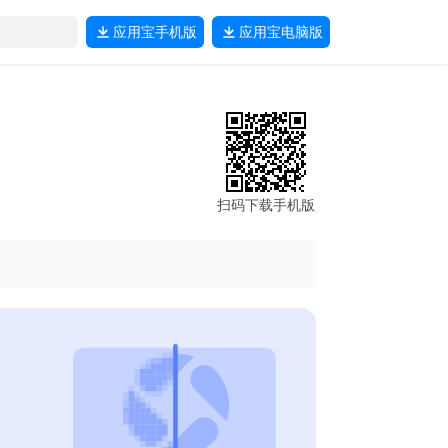
应用宝
手机版
应用宝
电脑版
扫码下载手机版