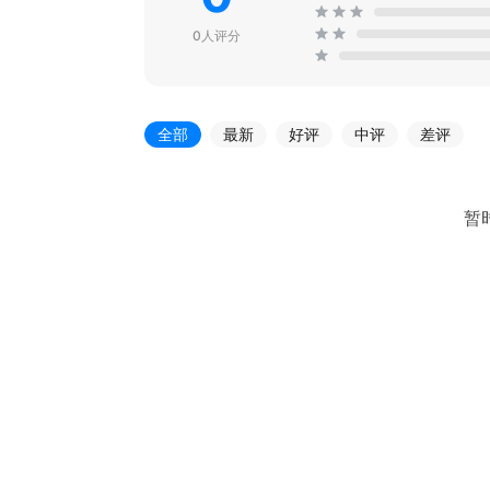
0人评分
全部
最新
好评
中评
差评