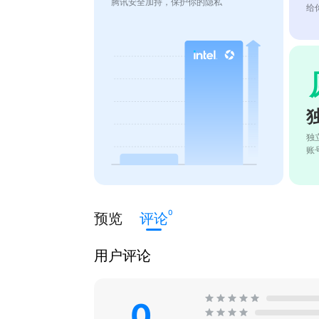
腾讯安全加持，保护你的隐私
给
独
账
0
预览
评论
用户评论
0