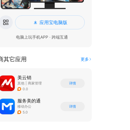
应用宝电脑版
电脑上玩手机APP · 跨端互通
商其它应用
更多
美云销
其他
|
商家管理
详情
0.0
服务美的通
移动办公
详情
5.0