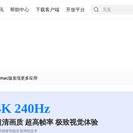
讯
帮助中心
下载客户端
开放平台
mac版发现更多应用
4K 240Hz
超清画质 超高帧率 极致视觉体验
讯独家智能音画调校技术