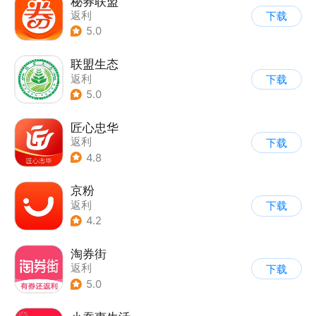
秘券联盟
返利
下载
5.0
联盟生态
返利
下载
5.0
匠心忠华
返利
下载
4.8
京粉
返利
下载
4.2
淘券街
返利
下载
5.0