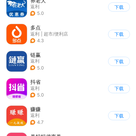
券老大
返利
下载
5.0
多点
返利
|
超市/便利店
下载
|
生鲜/买菜
4.3
链赢
返利
下载
5.0
抖省
返利
下载
5.0
赚赚
返利
下载
4.7