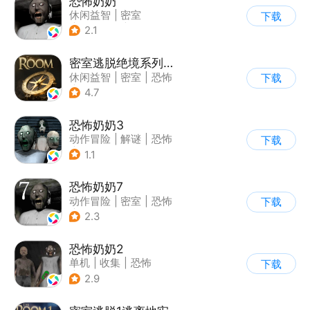
恐怖奶奶
休闲益智
|
密室
下载
|
恐怖奶奶
|
单机
2.1
密室逃脱绝境系列2海盗船
休闲益智
|
密室
|
恐怖
下载
|
密室逃脱
4.7
恐怖奶奶3
动作冒险
|
解谜
|
恐怖
下载
|
恐怖奶奶
1.1
恐怖奶奶7
动作冒险
|
密室
|
恐怖
下载
|
恐怖奶奶
2.3
恐怖奶奶2
单机
|
收集
|
恐怖
下载
|
恐怖奶奶
2.9