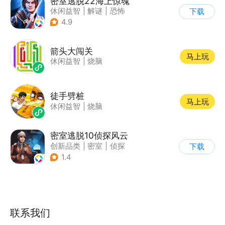
密室逃脱22海上惊魂
休闲益智
|
解谜
|
恐怖
下载
|
密室逃脱
4.9
箭头大闯关
马上玩
休闲益智
|
烧脑
徒手劈桩
马上玩
休闲益智
|
烧脑
密室逃脱10侦探风云
创新品类
|
密室
|
侦探
下载
|
密室逃脱
1.4
联系我们