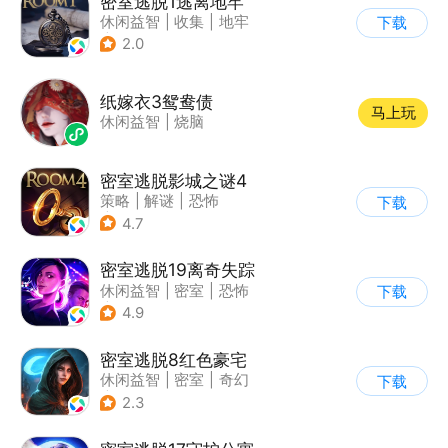
密室逃脱1逃离地牢
休闲益智
|
收集
|
地牢
下载
|
密室逃脱
2.0
纸嫁衣3鸳鸯债
马上玩
休闲益智
|
烧脑
密室逃脱影城之谜4
策略
|
解谜
|
恐怖
下载
|
密室逃脱
4.7
密室逃脱19离奇失踪
休闲益智
|
密室
|
恐怖
下载
|
密室逃脱
4.9
密室逃脱8红色豪宅
休闲益智
|
密室
|
奇幻
下载
|
密室逃脱
2.3