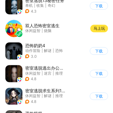
密室逃脱13秘密任务
单机
|
收集
|
奇幻
下载
|
密室逃脱
4.3
双人恐怖密室逃生
马上玩
休闲益智
|
烧脑
恐怖奶奶4
动作冒险
|
解谜
|
恐怖
下载
|
恐怖奶奶
3.0
密室逃脱逃出办公室3
休闲益智
|
迷宫
|
推理
下载
|
密室逃脱
4.8
密室逃脱求生系列1极地冒险
休闲益智
|
解谜
|
推理
下载
|
密室逃脱
4.8