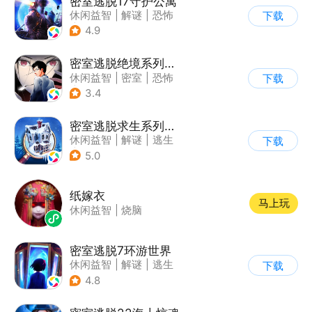
密室逃脱17守护公寓
休闲益智
|
解谜
|
恐怖
下载
|
密室逃脱
4.9
密室逃脱绝境系列9无人医院
休闲益智
|
密室
|
恐怖
下载
|
密室逃脱
3.4
密室逃脱求生系列2极限密探
休闲益智
|
解谜
|
逃生
下载
|
密室逃脱
5.0
纸嫁衣
马上玩
休闲益智
|
烧脑
密室逃脱7环游世界
休闲益智
|
解谜
|
逃生
下载
|
密室逃脱
4.8