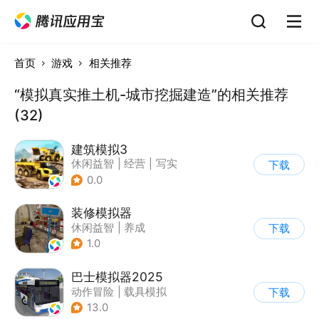
首页
游戏
相关推荐
“模拟真实推土机-城市挖掘建造”的相关推荐
(32)
建筑模拟3
休闲益智
|
经营
|
写实
下载
|
建造模拟
0.0
装修模拟器
休闲益智
|
养成
下载
|
女性向
|
卡通
1.0
巴士模拟器2025
动作冒险
|
载具模拟
下载
|
汽车
|
写实
13.0