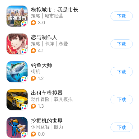
模拟城市：我是市长
策略
|
城市经营
下载
|
模拟城市
|
开放世界
3.0
恋与制作人
策略
|
卡牌
|
恋爱
下载
|
乙女
4.1
钓鱼大师
街机
下载
1.2
出租车模拟器
动作冒险
|
载具模拟
下载
|
汽车
|
写实
1.3
挖掘机的世界
休闲益智
|
眼力
下载
|
儿童游戏
0.0