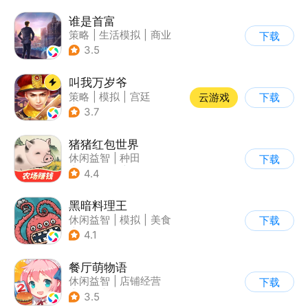
谁是首富
策略
|
生活模拟
|
商业
下载
|
写实
3.5
叫我万岁爷
策略
|
模拟
|
宫廷
云游戏
下载
|
剧情
3.7
猪猪红包世界
休闲益智
|
种田
下载
|
田园生活
|
积分网赚
4.4
黑暗料理王
休闲益智
|
模拟
|
美食
下载
|
卡通
4.1
餐厅萌物语
休闲益智
|
店铺经营
下载
|
美食
|
萌系
3.5