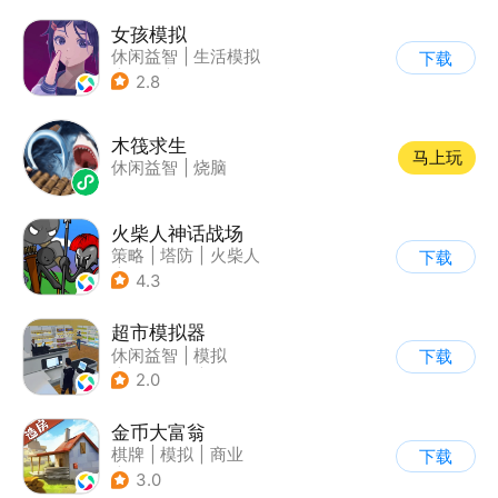
女孩模拟
休闲益智
|
生活模拟
下载
|
校园
|
卡通
2.8
木筏求生
马上玩
休闲益智
|
烧脑
火柴人神话战场
策略
|
塔防
|
火柴人
下载
|
休闲益智
4.3
超市模拟器
休闲益智
|
模拟
下载
|
文字游戏
|
经营
2.0
金币大富翁
棋牌
|
模拟
|
商业
下载
|
脑洞
3.0