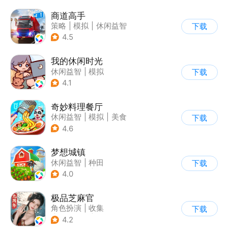
商道高手
策略
|
模拟
|
休闲益智
下载
|
收集
4.5
我的休闲时光
休闲益智
|
模拟
下载
4.1
奇妙料理餐厅
休闲益智
|
模拟
|
美食
下载
|
宝宝巴士
4.6
梦想城镇
休闲益智
|
种田
下载
|
田园生活
|
中国风
4.0
极品芝麻官
角色扮演
|
收集
下载
|
架空历史
|
古风
4.2