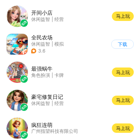
开间小店
马上玩
休闲益智
|
经营
全民农场
休闲益智
|
模拟
下载
|
田园生活
|
卡通
3.6
最强蜗牛
马上玩
角色扮演
|
卡牌
豪宅修复日记
马上玩
休闲益智
|
经营
疯狂连萌
马上玩
广州指望科技有限公司