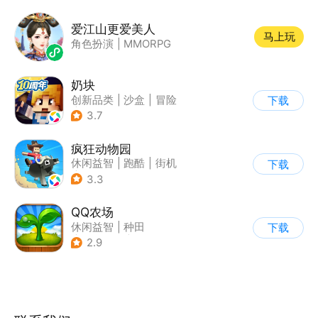
爱江山更爱美人
马上玩
角色扮演
|
MMORPG
奶块
创新品类
|
沙盒
|
冒险
下载
|
开放世界
3.7
疯狂动物园
休闲益智
|
跑酷
|
街机
下载
|
像素风
3.3
QQ农场
休闲益智
|
种田
下载
|
田园生活
|
卡通
2.9