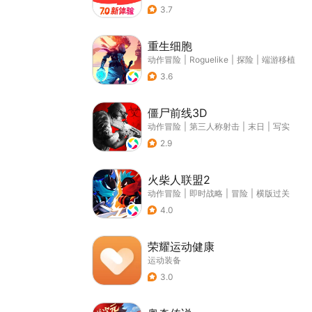
3.7
重生细胞
动作冒险
|
Roguelike
|
探险
|
端游移植
3.6
僵尸前线3D
动作冒险
|
第三人称射击
|
末日
|
写实
2.9
火柴人联盟2
动作冒险
|
即时战略
|
冒险
|
横版过关
4.0
荣耀运动健康
运动装备
3.0