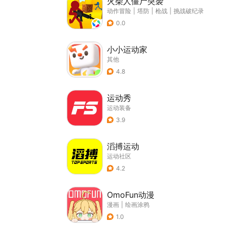
火柴人僵尸突袭
动作冒险
|
塔防
|
枪战
|
挑战破纪录
0.0
小小运动家
其他
4.8
运动秀
运动装备
3.9
滔搏运动
运动社区
4.2
OmoFun动漫
漫画
|
绘画涂鸦
1.0