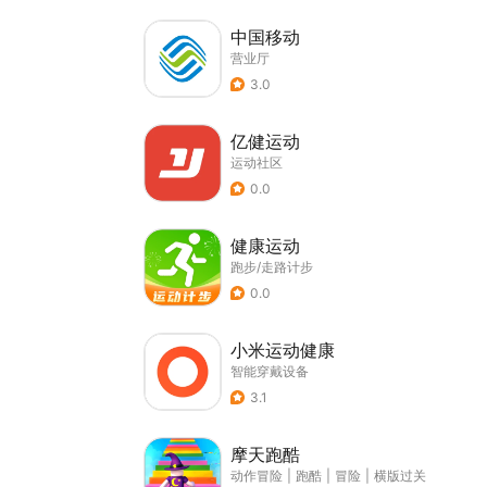
中国移动
营业厅
3.0
亿健运动
运动社区
0.0
健康运动
跑步/走路计步
0.0
小米运动健康
智能穿戴设备
3.1
摩天跑酷
动作冒险
|
跑酷
|
冒险
|
横版过关