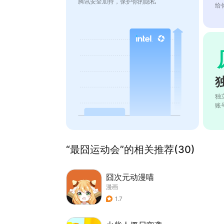
腾讯安全加持，保护你的隐私
给
独
账
“最囧运动会”的相关推荐(30)
囧次元动漫喵
漫画
1.7