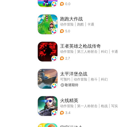
0.0
跑跑大作战
动作冒险
|
跑酷
|
卡通
5.0
王者英雄之枪战传奇
动作冒险
|
第三人称射击
|
科幻
|
卡通
2.7
太平洋堡垒战
可预约
|
动作冒险
|
格斗
|
科幻
敬请期待
火线精英
动作冒险
|
第一人称射击
|
枪战
|
写实
3.4