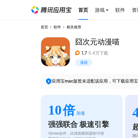
首页
游戏
软件
资
首页
软件
相关推荐
囧次元动漫喵
1.7
5.4万下载
漫画
应用宝mac版暂未适配该应用，可下载应用宝
10
倍
加速
强强联合 极速引擎
与intel合作，比传统模拟器快10倍
腾