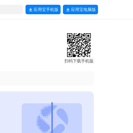
应用宝
手机版
应用宝
电脑版
扫码下载手机版