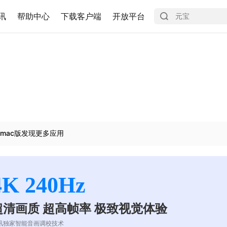
讯
帮助中心
下载客户端
开放平台
mac版发现更多应用
4K 240Hz
超清画质 超高帧率 极致视觉体验
讯独家智能音画调校技术