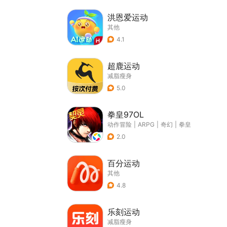
洪恩爱运动
其他
4.1
超鹿运动
减脂瘦身
5.0
拳皇97OL
动作冒险
|
ARPG
|
奇幻
|
拳皇
2.0
百分运动
其他
4.8
乐刻运动
减脂瘦身