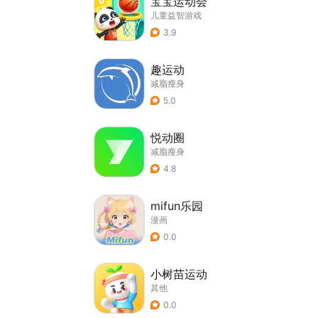
宝宝运动会
儿童益智游戏
3.9
趣运动
减脂瘦身
5.0
悦动圈
减脂瘦身
4.8
mifun乐园
漫画
0.0
小树苗运动
其他
0.0