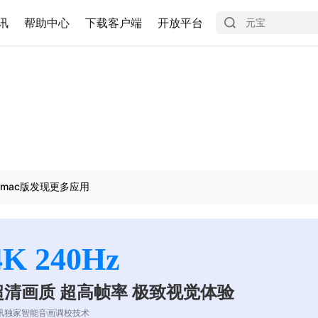
讯
帮助中心
下载客户端
开放平台
mac版发现更多应用
4K 240Hz
超清画质 超高帧率 极致视觉体验
讯独家智能音画调校技术