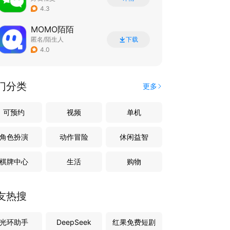
4.3
MOMO陌陌
匿名/陌生人
下载
4.0
门分类
更多
可预约
视频
单机
角色扮演
动作冒险
休闲益智
棋牌中心
生活
购物
友热搜
光环助手
DeepSeek
红果免费短剧