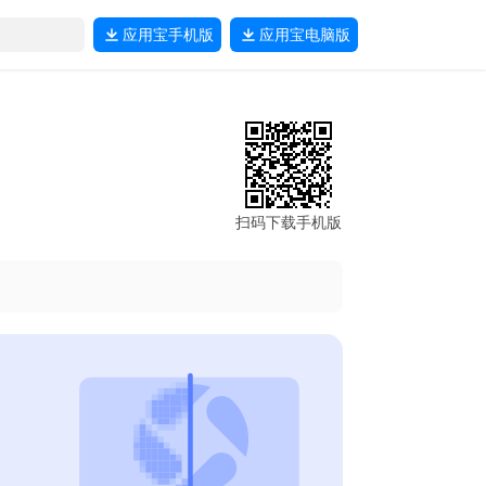
应用宝
手机版
应用宝
电脑版
扫码下载手机版