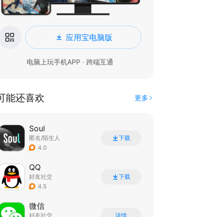
应用宝电脑版
电脑上玩手机APP · 跨端互通
可能还喜欢
更多
Soul
匿名/陌生人
下载
4.0
QQ
好友社交
下载
4.5
微信
好友社交
详情