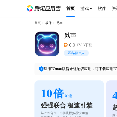
首页
游戏
软件
资
首页
软件
觅声
觅声
0.0
1733下载
匿名/陌生人
应用宝mac版暂未适配该应用，可下载应用宝
10
倍
加速
强强联合 极速引擎
与intel合作，比传统模拟器快10倍
腾