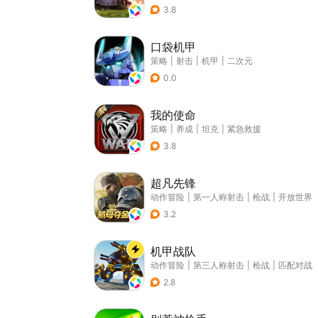
3.8
口袋机甲
策略
|
射击
|
机甲
|
二次元
0.0
我的使命
策略
|
养成
|
坦克
|
紧急救援
3.8
超凡先锋
动作冒险
|
第一人称射击
|
枪战
|
开放世界
3.2
机甲战队
动作冒险
|
第三人称射击
|
枪战
|
匹配对战
2.8