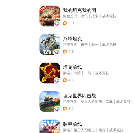
我的坦克我的团
角色扮演
|
收集
|
战争
|
战术竞技
3.0
巅峰坦克
动作冒险
|
射击
|
战争
|
战术竞技
4.3
坦克前线
策略
|
卡牌
|
一战
|
战术竞技
4.5
坦克世界闪击战
动作冒险
|
第三人称射击
|
二战
|
战术竞技
3.2
装甲前线
策略
|
第三人称射击
|
坦克
|
战术竞技