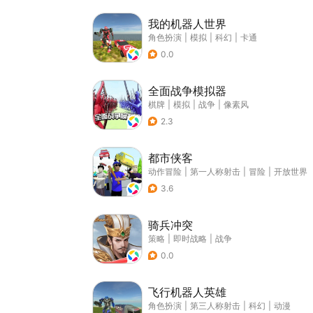
我的机器人世界
角色扮演
|
模拟
|
科幻
|
卡通
0.0
全面战争模拟器
棋牌
|
模拟
|
战争
|
像素风
2.3
都市侠客
动作冒险
|
第一人称射击
|
冒险
|
开放世界
3.6
骑兵冲突
策略
|
即时战略
|
战争
0.0
飞行机器人英雄
角色扮演
|
第三人称射击
|
科幻
|
动漫