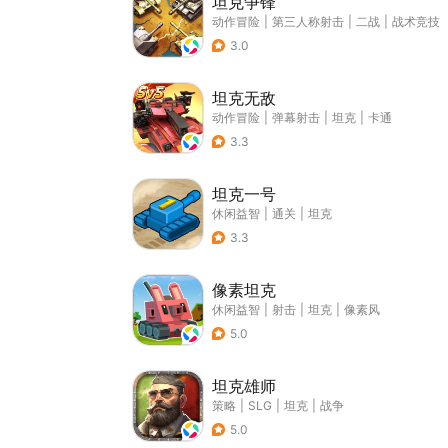
坦克争锋
动作冒险
|
第三人称射击
|
二战
|
战术竞技
3.0
坦克无敌
动作冒险
|
弹幕射击
|
坦克
|
卡通
3.3
坦克一号
休闲益智
|
通关
|
坦克
3.3
像素坦克
休闲益智
|
射击
|
坦克
|
像素风
5.0
坦克雄师
策略
|
SLG
|
坦克
|
战争
5.0