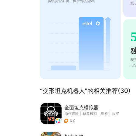
腾讯安全加持，保护你的隐私
给
稳
i
“变形坦克机器人”的相关推荐(30)
全面坦克模拟器
动作冒险
|
载具模拟
|
坦克
|
写实
0.0