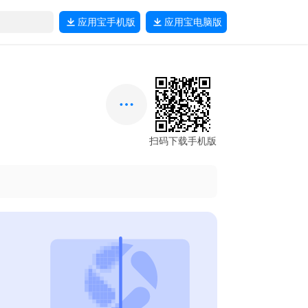
应用宝
手机版
应用宝
电脑版
扫码下载手机版