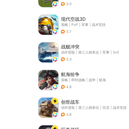
3.0
现代空战3D
策略
|
PvP
|
军事
|
战术竞技
3.7
战舰冲突
动作冒险
|
第三人称射击
|
军事
|
5v5
3.3
航海纷争
策略
|
即时战略
|
战争
|
航海
4.8
创世战车
动作冒险
|
第三人称射击
|
坦克
|
战术竞技
3.8