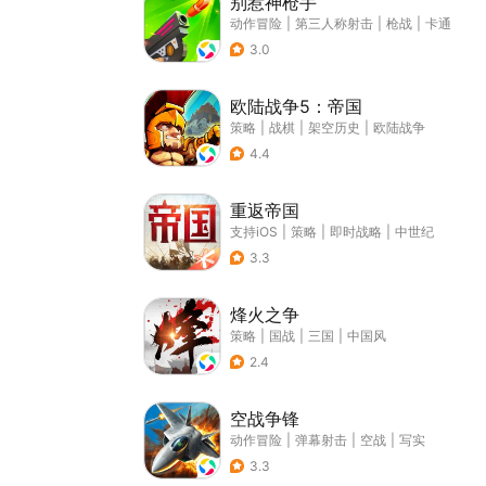
别惹神枪手
动作冒险
|
第三人称射击
|
枪战
|
卡通
3.0
欧陆战争5：帝国
策略
|
战棋
|
架空历史
|
欧陆战争
4.4
重返帝国
支持iOS
|
策略
|
即时战略
|
中世纪
3.3
烽火之争
策略
|
国战
|
三国
|
中国风
2.4
空战争锋
动作冒险
|
弹幕射击
|
空战
|
写实
3.3