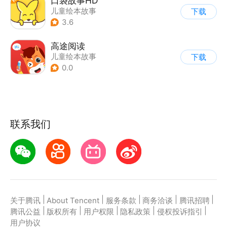
口袋故事HD
儿童绘本故事
下载
3.6
高途阅读
儿童绘本故事
下载
0.0
联系我们
|
|
|
|
|
关于腾讯
About Tencent
服务条款
商务洽谈
腾讯招聘
|
|
|
|
|
腾讯公益
版权所有
用户权限
隐私政策
侵权投诉指引
用户协议