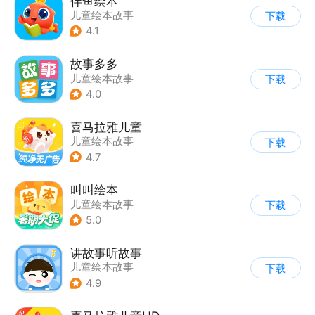
伴鱼绘本
儿童绘本故事
下载
4.1
故事多多
儿童绘本故事
下载
4.0
喜马拉雅儿童
儿童绘本故事
下载
4.7
叫叫绘本
儿童绘本故事
下载
5.0
讲故事听故事
儿童绘本故事
下载
4.9