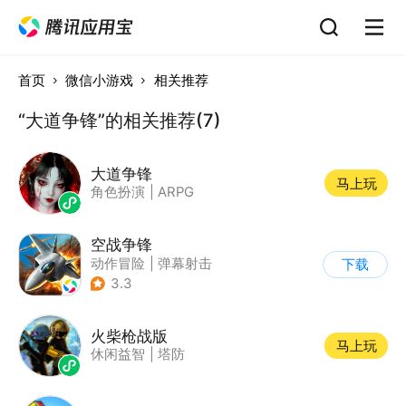
首页
微信小游戏
相关推荐
“大道争锋”的相关推荐(7)
大道争锋
马上玩
角色扮演
|
ARPG
空战争锋
动作冒险
|
弹幕射击
下载
|
空战
|
写实
3.3
火柴枪战版
马上玩
休闲益智
|
塔防