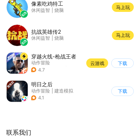
像素吃鸡特工
马上玩
休闲益智
|
烧脑
抗战英雄传2
马上玩
休闲益智
|
烧脑
穿越火线-枪战王者
动作冒险
云游戏
下载
|
第一人称射击
|
枪战
4.7
|
穿越火线
明日之后
动作冒险
|
建造模拟
下载
|
丧尸
|
明日之后
4.1
联系我们