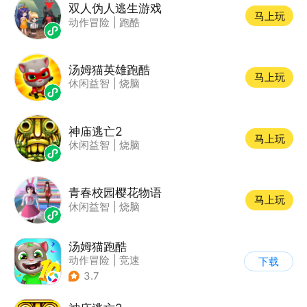
双人伪人逃生游戏
马上玩
动作冒险
|
跑酷
汤姆猫英雄跑酷
马上玩
休闲益智
|
烧脑
神庙逃亡2
马上玩
休闲益智
|
烧脑
青春校园樱花物语
马上玩
休闲益智
|
烧脑
汤姆猫跑酷
动作冒险
|
竞速
下载
|
汤姆猫
|
卡通
3.7