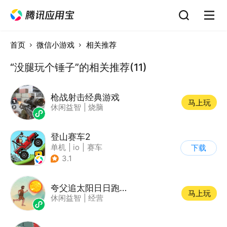
首页
微信小游戏
相关推荐
“没腿玩个锤子”的相关推荐(11)
枪战射击经典游戏
马上玩
休闲益智
|
烧脑
登山赛车2
单机
|
io
|
赛车
下载
|
欧美风
3.1
夸父追太阳日日跑步模拟器
马上玩
休闲益智
|
经营