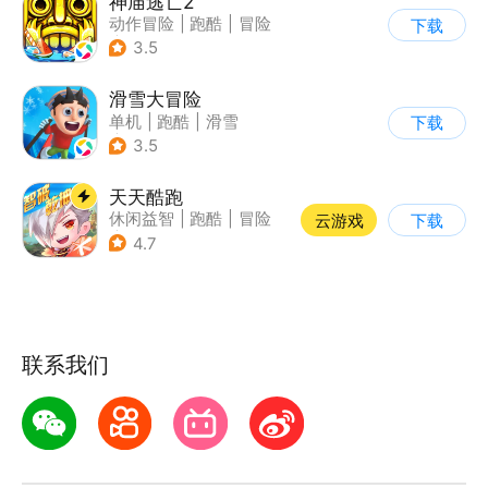
神庙逃亡2
动作冒险
|
跑酷
|
冒险
下载
|
欧美风
3.5
滑雪大冒险
单机
|
跑酷
|
滑雪
下载
|
游道易
3.5
天天酷跑
休闲益智
|
跑酷
|
冒险
云游戏
下载
|
萌系
4.7
联系我们