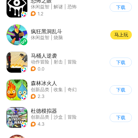
恐怖之眼
休闲益智
|
解谜
|
恐怖
下载
|
单机
1.2
疯狂黑洞乱斗
马上玩
休闲益智
|
烧脑
马桶人逆袭
动作冒险
|
射击
|
冒险
下载
|
像素风
0.0
森林冰火人
创新品类
|
收集
|
奇幻
下载
|
儿童游戏
2.3
杜德模拟器
创新品类
|
沙盒
|
冒险
下载
|
写实
4.3