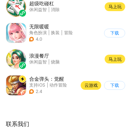
超级吃碰杠
马上玩
休闲益智
|
消除
无限暖暖
角色扮演
|
换装
|
冒险
下载
|
开放世界
4.0
浪漫餐厅
马上玩
休闲益智
|
烧脑
合金弹头：觉醒
支持iOS
|
动作冒险
云游戏
下载
|
射击
|
街机
2.4
联系我们