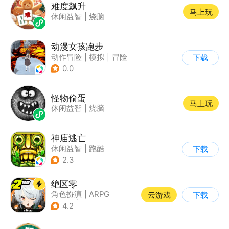
难度飙升
马上玩
休闲益智
|
烧脑
动漫女孩跑步
动作冒险
|
模拟
|
冒险
下载
|
二次元
0.0
怪物偷蛋
马上玩
休闲益智
|
烧脑
神庙逃亡
休闲益智
|
跑酷
下载
|
欧美风
|
创梦天地
2.3
绝区零
角色扮演
|
ARPG
云游戏
下载
|
冒险
|
美少女
4.2