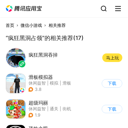
首页
微信小游戏
相关推荐
“疯狂黑洞占领”的相关推荐(17)
疯狂黑洞吞掉
马上玩
滑板模拟器
休闲益智
|
模拟
|
滑板
下载
|
卡通
3.8
超级玛丽
休闲益智
|
通关
|
街机
下载
|
儿童游戏
1.9