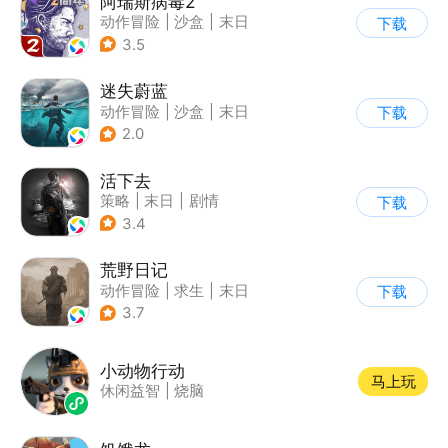
阿瑞斯病毒2
动作冒险
|
沙盒
|
末日
下载
|
剧情
3.5
迷失蔚蓝
动作冒险
|
沙盒
|
末日
下载
|
开放世界
2.0
活下去
策略
|
末日
|
剧情
下载
|
暗黑
3.4
荒野日记
动作冒险
|
求生
|
末日
下载
|
荒野日记
3.7
小动物行动
马上玩
休闲益智
|
烧脑