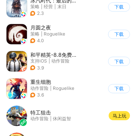
冰汽时代：最后的家园
策略
|
经营
|
末日
下载
|
steam游戏
2.3
月圆之夜
策略
|
Roguelike
下载
|
童话
|
剧情
4.0
和平精英-8.8免费领20连抽
支持iOS
|
动作冒险
下载
|
PvP
|
枪战
3.9
重生细胞
动作冒险
|
Roguelike
下载
|
探险
|
端游移植
3.6
特工狙击
马上玩
动作冒险
|
休闲益智