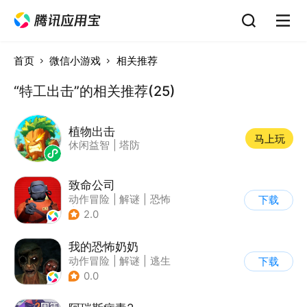
首页
微信小游戏
相关推荐
“特工出击”的相关推荐(25)
植物出击
马上玩
休闲益智
|
塔防
致命公司
动作冒险
|
解谜
|
恐怖
下载
|
欧美风
2.0
我的恐怖奶奶
动作冒险
|
解谜
|
逃生
下载
|
写实
0.0