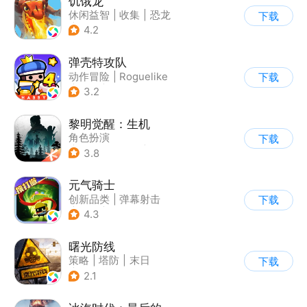
饥饿龙
休闲益智
|
收集
|
恐龙
下载
|
宠物
4.2
弹壳特攻队
动作冒险
|
Roguelike
下载
|
冒险
|
无双割草
3.2
黎明觉醒：生机
角色扮演
下载
|
第三人称射击
|
探险
3.8
|
开放世界
元气骑士
创新品类
|
弹幕射击
下载
|
地牢
|
像素风
4.3
曙光防线
策略
|
塔防
|
末日
下载
|
欧美风
2.1