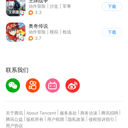
王牌战争
动作冒险
|
沙盒
|
军事
下载
|
开放世界
3.3
奥奇传说
动作冒险
|
模拟
|
枪战
下载
|
童年
3.7
联系我们
|
|
|
|
|
关于腾讯
About Tencent
服务条款
商务洽谈
腾讯招聘
|
|
|
|
|
腾讯公益
版权所有
用户权限
隐私政策
侵权投诉指引
用户协议