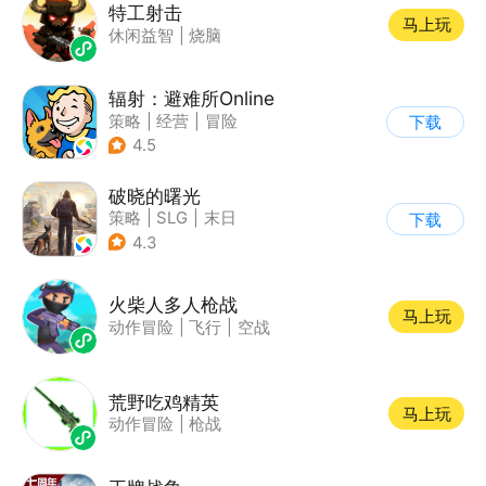
特工射击
马上玩
休闲益智
|
烧脑
辐射：避难所Online
策略
|
经营
|
冒险
下载
|
辐射
4.5
破晓的曙光
策略
|
SLG
|
末日
下载
|
写实
4.3
火柴人多人枪战
马上玩
动作冒险
|
飞行
|
空战
荒野吃鸡精英
马上玩
动作冒险
|
枪战