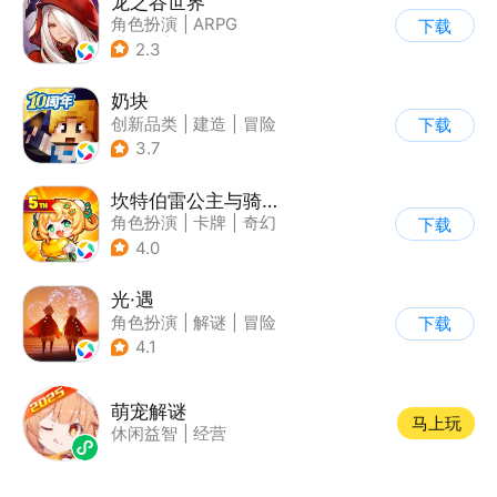
龙之谷世界
角色扮演
|
ARPG
下载
|
奇幻
|
开放世界
2.3
奶块
创新品类
|
建造
|
冒险
下载
|
开放世界
3.7
坎特伯雷公主与骑士唤醒冠军之剑的奇幻冒险
角色扮演
|
卡牌
|
奇幻
下载
|
剧情
4.0
光·遇
角色扮演
|
解谜
|
冒险
下载
|
开放世界
4.1
萌宠解谜
马上玩
休闲益智
|
经营