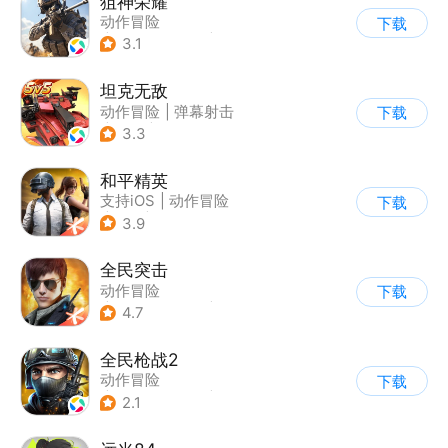
狙神荣耀
动作冒险
下载
|
第一人称射击
|
枪战
3.1
|
写实
坦克无敌
动作冒险
|
弹幕射击
下载
|
坦克
|
卡通
3.3
和平精英
支持iOS
|
动作冒险
下载
|
PvP
|
枪战
3.9
全民突击
动作冒险
下载
|
第三人称射击
|
枪战
4.7
|
战术竞技
全民枪战2
动作冒险
下载
|
第一人称射击
|
枪战
2.1
|
二次元