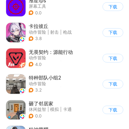
准星fps
屏幕工具
下载
0.0
卡拉彼丘
动作冒险
|
射击
|
枪战
下载
|
美少女
3.8
无畏契约：源能行动
动作冒险
下载
|
第一人称射击
|
枪战
4.0
|
5v5
特种部队小组2
动作冒险
下载
|
第一人称射击
|
枪战
3.2
|
写实
砸了邻居家
休闲益智
|
模拟
|
卡通
下载
|
动作冒险
0.0