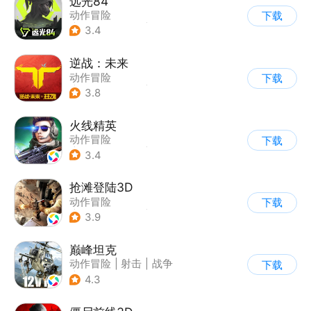
远光84
动作冒险
下载
|
第一人称射击
|
枪战
3.4
|
战术竞技
逆战：未来
动作冒险
下载
|
第一人称射击
|
科幻
3.8
|
战术竞技
火线精英
动作冒险
下载
|
第一人称射击
|
枪战
3.4
|
写实
抢滩登陆3D
动作冒险
下载
|
第一人称射击
|
枪战
3.9
|
抢滩登陆
巅峰坦克
动作冒险
|
射击
|
战争
下载
|
战术竞技
4.3