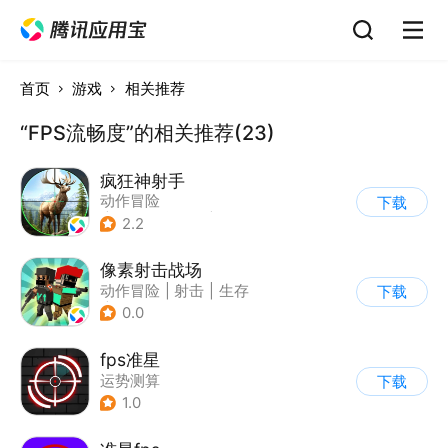
首页
游戏
相关推荐
“FPS流畅度”的相关推荐(23)
疯狂神射手
动作冒险
下载
|
第一人称射击
|
枪战
2.2
|
写实
像素射击战场
动作冒险
|
射击
|
生存
下载
|
像素风
0.0
fps准星
运势测算
下载
1.0