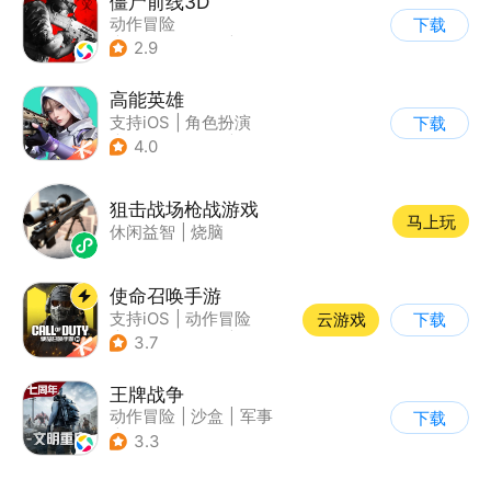
僵尸前线3D
动作冒险
下载
|
第三人称射击
|
末日
2.9
|
写实
高能英雄
支持iOS
|
角色扮演
下载
|
第三人称射击
|
科幻
4.0
狙击战场枪战游戏
马上玩
休闲益智
|
烧脑
使命召唤手游
支持iOS
|
动作冒险
云游戏
下载
|
第一人称射击
|
军事
3.7
王牌战争
动作冒险
|
沙盒
|
军事
下载
|
开放世界
3.3