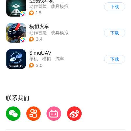
空袭战斗机
动作冒险
|
载具模拟
下载
|
飞机
|
写实
1.8
模拟火车
动作冒险
|
载具模拟
下载
|
写实
3.4
SimuUAV
单机
|
模拟
|
汽车
下载
|
烧脑
3.0
联系我们