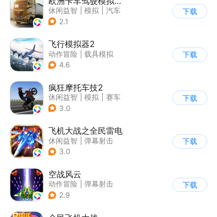
欧洲卡车驾驶模拟器3
休闲益智
|
模拟
|
汽车
下载
|
写实
2.1
飞行模拟器2
动作冒险
|
载具模拟
下载
|
飞机
|
写实
4.6
疯狂摩托车技2
休闲益智
|
模拟
|
赛车
下载
|
写实
3.0
飞机大战之全民雷电
休闲益智
|
弹幕射击
下载
|
冒险
|
雷电战机
3.0
空战风云
动作冒险
|
弹幕射击
下载
|
科幻
|
怀旧
2.9