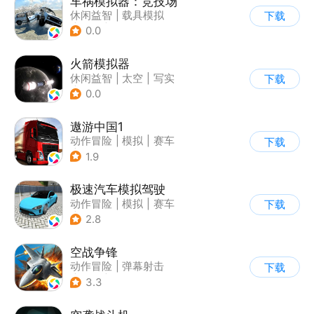
车祸模拟器：竞技场
休闲益智
|
载具模拟
下载
|
赛车
|
脑洞
0.0
火箭模拟器
休闲益智
|
太空
|
写实
下载
|
62游戏
0.0
遨游中国1
动作冒险
|
模拟
|
赛车
下载
|
写实
1.9
极速汽车模拟驾驶
动作冒险
|
模拟
|
赛车
下载
|
漂移
2.8
空战争锋
动作冒险
|
弹幕射击
下载
|
空战
|
写实
3.3