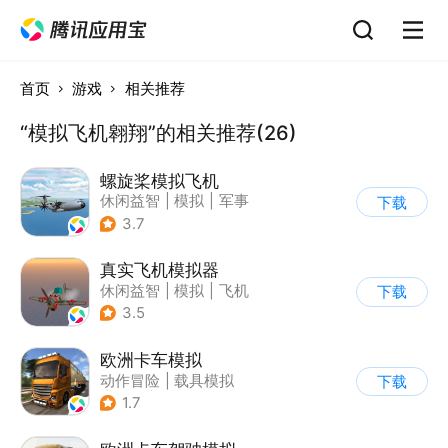
首页
游戏
相关推荐
“模拟飞机翱翔”的相关推荐(26)
螺旋桨模拟飞机
休闲益智
|
模拟
|
军事
下载
|
剧情
3.7
真实飞机模拟器
休闲益智
|
模拟
|
飞机
下载
|
写实
3.5
欧洲卡车模拟
动作冒险
|
载具模拟
下载
|
汽车
|
写实
1.7