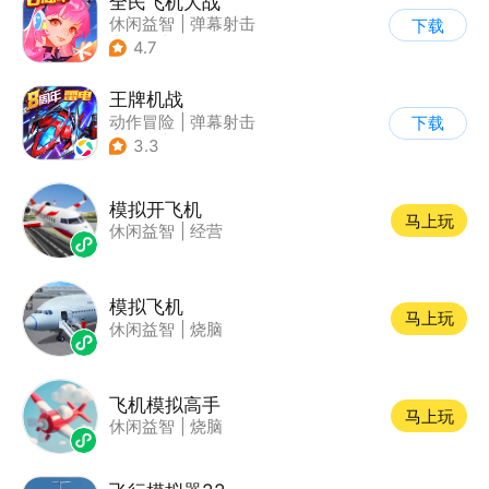
全民飞机大战
休闲益智
|
弹幕射击
下载
|
飞机
|
卡通
4.7
王牌机战
动作冒险
|
弹幕射击
下载
|
空战
|
雷电战机
3.3
模拟开飞机
马上玩
休闲益智
|
经营
模拟飞机
马上玩
休闲益智
|
烧脑
飞机模拟高手
马上玩
休闲益智
|
烧脑