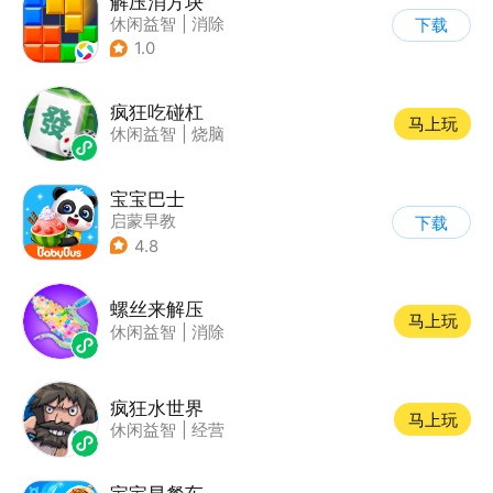
解压消方块
休闲益智
|
消除
下载
1.0
疯狂吃碰杠
马上玩
休闲益智
|
烧脑
宝宝巴士
启蒙早教
下载
|
儿童益智游戏
4.8
螺丝来解压
马上玩
休闲益智
|
消除
疯狂水世界
马上玩
休闲益智
|
经营