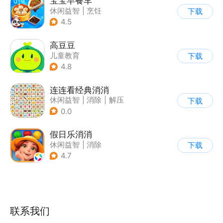
宝宝早餐车
休闲益智
|
烹饪
下载
|
宝宝巴士
|
儿童游戏
4.5
高豆豆
儿童教育
下载
4.8
连连看经典消消
休闲益智
|
消除
|
解压
下载
|
清新
0.0
假日乐消消
休闲益智
|
消除
下载
|
乐元素
4.7
联系我们