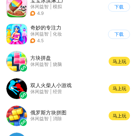
宝宝冰淇淋工厂
休闲益智
|
模拟
下载
|
宝宝巴士
|
儿童游戏
4.9
奇妙的专注力
休闲益智
|
化妆
下载
|
宝宝巴士
|
儿童游戏
4.5
方块拼盘
马上玩
休闲益智
|
烧脑
双人火柴人小游戏
马上玩
休闲益智
|
经营
俄罗斯方块拼图
马上玩
休闲益智
|
消除