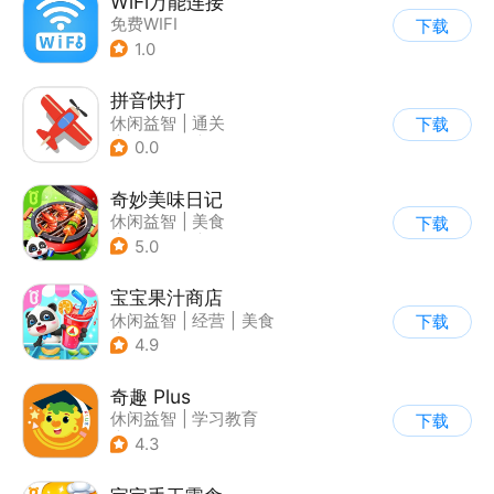
WiFi万能连接
免费WIFI
下载
1.0
拼音快打
休闲益智
|
通关
下载
|
学习教育
|
儿童游戏
0.0
奇妙美味日记
休闲益智
|
美食
下载
|
宝宝巴士
|
学习教育
5.0
宝宝果汁商店
休闲益智
|
经营
|
美食
下载
|
宝宝巴士
4.9
奇趣 Plus
休闲益智
|
学习教育
下载
|
儿童游戏
4.3