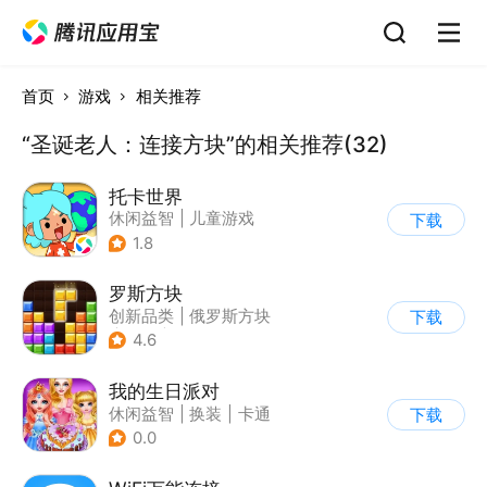
首页
游戏
相关推荐
“圣诞老人：连接方块”的相关推荐(32)
托卡世界
休闲益智
|
儿童游戏
下载
1.8
罗斯方块
创新品类
|
俄罗斯方块
下载
|
脑洞
|
多比特
4.6
我的生日派对
休闲益智
|
换装
|
卡通
下载
0.0