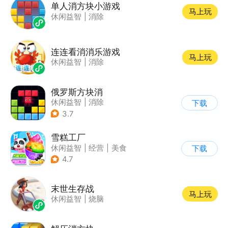
单人消方块小游戏
马上玩
休闲益智
|
消除
连连看消消乐游戏
马上玩
休闲益智
|
消除
俄罗斯方块消
休闲益智
|
消除
下载
|
俄罗斯方块
3.7
雪糕工厂
休闲益智
|
经营
|
美食
下载
|
宝宝巴士
4.7
末世生存战
马上玩
休闲益智
|
烧脑