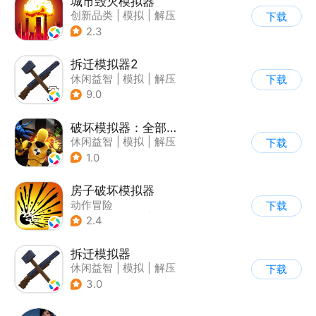
城市毁灭模拟器
创新品类
|
模拟
|
解压
下载
|
开放世界
2.3
拆迁模拟器2
休闲益智
|
模拟
|
解压
下载
|
卡通
9.0
破坏模拟器：全部毁灭
休闲益智
|
模拟
|
解压
下载
|
写实
1.0
房子破坏模拟器
动作冒险
下载
|
第一人称射击
|
解压
2.4
|
脑洞
拆迁模拟器
休闲益智
|
模拟
|
解压
下载
|
写实
3.0