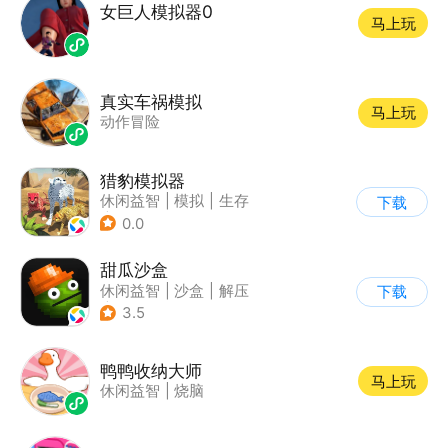
女巨人模拟器0
马上玩
真实车祸模拟
马上玩
动作冒险
猎豹模拟器
休闲益智
|
模拟
|
生存
下载
|
写实
0.0
甜瓜沙盒
休闲益智
|
沙盒
|
解压
下载
|
像素风
3.5
鸭鸭收纳大师
马上玩
休闲益智
|
烧脑