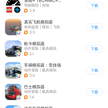
乐高® TECHNIC® CONTROL+
驾驶模拟
|
其他
下载
3.8
真实飞机模拟器
休闲益智
|
模拟
|
飞机
下载
|
写实
3.5
欧卡模拟器
动作冒险
|
载具模拟
下载
|
写实
2.1
车祸模拟器：竞技场
动作冒险
|
载具模拟
下载
|
赛车
|
脑洞
0.0
巴士模拟器
动作冒险
|
载具模拟
下载
|
写实
1.4