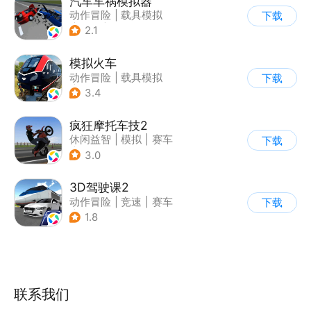
汽车车祸模拟器
动作冒险
|
载具模拟
下载
|
汽车
|
脑洞
2.1
模拟火车
动作冒险
|
载具模拟
下载
|
写实
3.4
疯狂摩托车技2
休闲益智
|
模拟
|
赛车
下载
|
写实
3.0
3D驾驶课2
动作冒险
|
竞速
|
赛车
下载
|
写实
1.8
联系我们