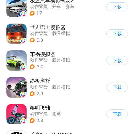
极速汽车模拟驾驶2
动作冒险
|
开车
|
赛车
下载
|
漂移
1.7
世界巴士模拟器
动作冒险
|
载具模拟
下载
|
汽车
|
写实
0.0
车祸模拟器
动作冒险
|
载具模拟
下载
|
汽车
|
写实
3.0
终极摩托
动作冒险
|
载具模拟
下载
|
摩托车
|
竞速
2.0
黎明飞驰
动作冒险
|
竞速
下载
|
摩托车
|
写实
2.6