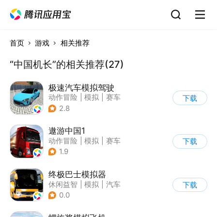
首页
游戏
相关推荐
“中国机长”的相关推荐(27)
极速汽车模拟驾驶
动作冒险
|
模拟
|
赛车
下载
|
漂移
2.8
遨游中国1
动作冒险
|
模拟
|
赛车
下载
|
写实
1.9
终极巴士模拟器
休闲益智
|
模拟
|
汽车
下载
|
写实
0.0