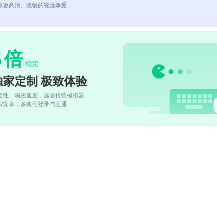
你更高清、流畅的视觉享受
5
倍
稳定
独家定制 极致体验
定性、响应速度，远超传统模拟器
OS/安卓，多账号登录与互通