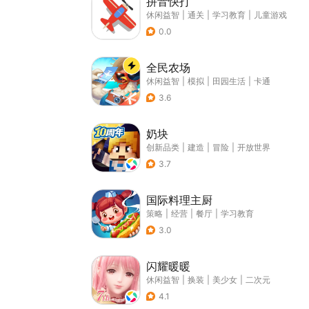
拼音快打
休闲益智
|
通关
|
学习教育
|
儿童游戏
0.0
全民农场
休闲益智
|
模拟
|
田园生活
|
卡通
3.6
奶块
创新品类
|
建造
|
冒险
|
开放世界
3.7
国际料理主厨
策略
|
经营
|
餐厅
|
学习教育
3.0
闪耀暖暖
休闲益智
|
换装
|
美少女
|
二次元
4.1