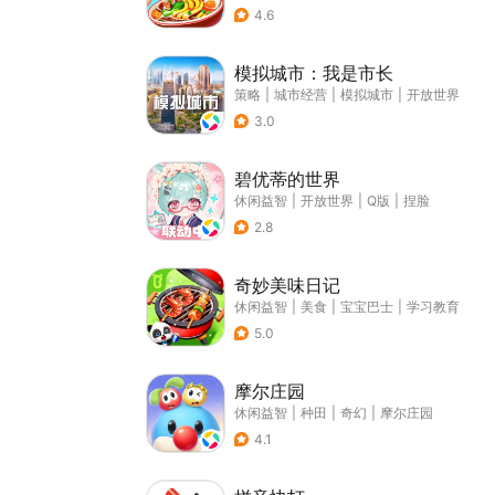
4.6
模拟城市：我是市长
策略
|
城市经营
|
模拟城市
|
开放世界
3.0
碧优蒂的世界
休闲益智
|
开放世界
|
Q版
|
捏脸
2.8
奇妙美味日记
休闲益智
|
美食
|
宝宝巴士
|
学习教育
5.0
摩尔庄园
休闲益智
|
种田
|
奇幻
|
摩尔庄园
4.1