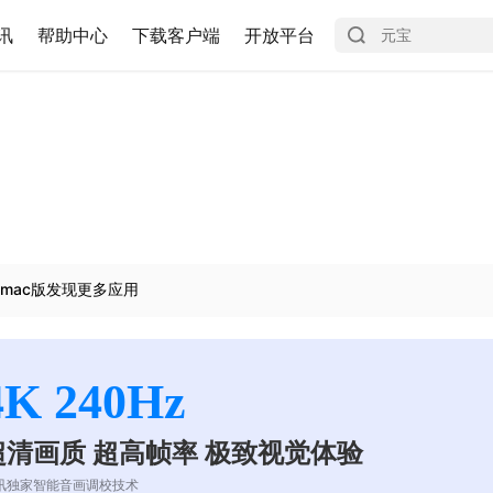
讯
帮助中心
下载客户端
开放平台
mac版发现更多应用
4K 240Hz
超清画质 超高帧率 极致视觉体验
讯独家智能音画调校技术