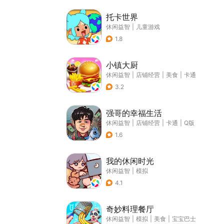
托卡世界
休闲益智
|
儿童游戏
1.8
小镇大厨
休闲益智
|
店铺经营
|
美食
|
卡通
3.2
强哥的幸福生活
休闲益智
|
店铺经营
|
卡通
|
Q版
1.6
我的休闲时光
休闲益智
|
模拟
4.1
奇妙料理餐厅
休闲益智
|
模拟
|
美食
|
宝宝巴士