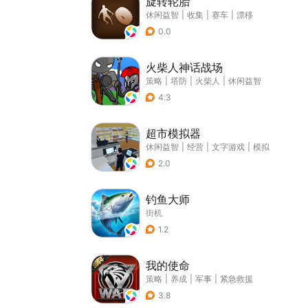
旋转轮胎
休闲益智
|
收集
|
赛车
|
漂移
0.0
火柴人神话战场
策略
|
塔防
|
火柴人
|
休闲益智
4.3
超市模拟器
休闲益智
|
经营
|
文字游戏
|
模拟
2.0
钓鱼大师
街机
1.2
我的使命
策略
|
养成
|
军事
|
紧急救援
3.8