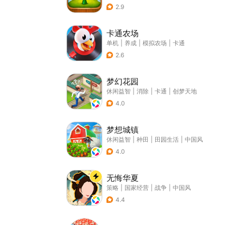
2.9
卡通农场
单机
|
养成
|
模拟农场
|
卡通
2.6
梦幻花园
休闲益智
|
消除
|
卡通
|
创梦天地
4.0
梦想城镇
休闲益智
|
种田
|
田园生活
|
中国风
4.0
无悔华夏
策略
|
国家经营
|
战争
|
中国风
4.4