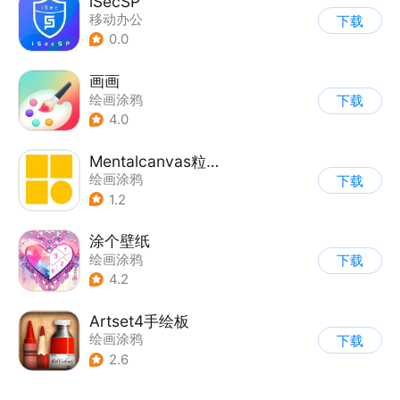
iSecSP
移动办公
下载
0.0
画画
绘画涂鸦
下载
4.0
Mentalcanvas粒子绘画
绘画涂鸦
下载
1.2
涂个壁纸
绘画涂鸦
下载
4.2
Artset4手绘板
绘画涂鸦
下载
2.6